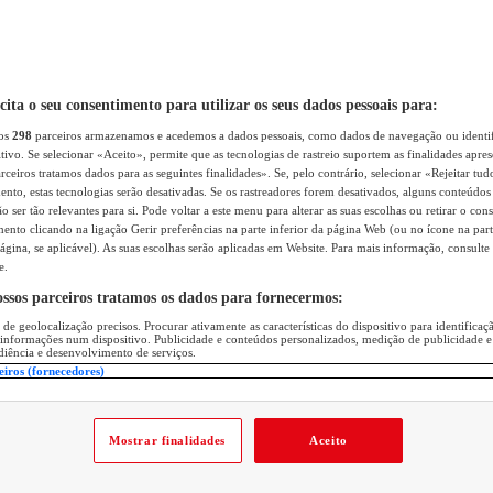
icita o seu consentimento para utilizar os seus dados pessoais para:
sos
298
parceiros armazenamos e acedemos a dados pessoais, como dados de navegação ou identif
itivo. Se selecionar «Aceito», permite que as tecnologias de rastreio suportem as finalidades apr
rceiros tratamos dados para as seguintes finalidades». Se, pelo contrário, selecionar «Rejeitar tud
ento, estas tecnologias serão desativadas. Se os rastreadores forem desativados, alguns conteúdo
 ser tão relevantes para si. Pode voltar a este menu para alterar as suas escolhas ou retirar o con
nto clicando na ligação Gerir preferências na parte inferior da página Web (ou no ícone na part
ágina, se aplicável). As suas escolhas serão aplicadas em Website. Para mais informação, consulte 
e.
ossos parceiros tratamos os dados para fornecermos:
 de geolocalização precisos. Procurar ativamente as características do dispositivo para identifica
 informações num dispositivo. Publicidade e conteúdos personalizados, medição de publicidade e
diência e desenvolvimento de serviços.
eiros (fornecedores)
Mostrar finalidades
Aceito