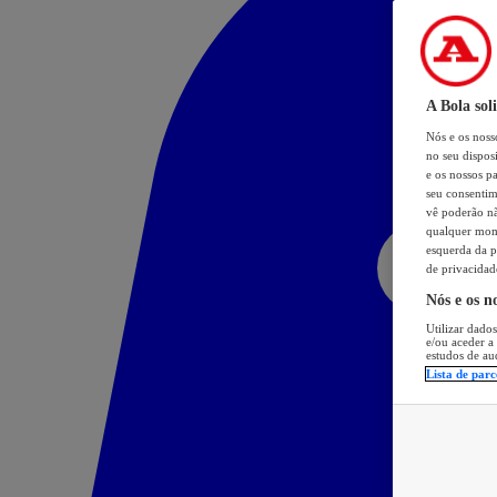
A Bola sol
Nós e os nos
no seu dispos
e os nossos pa
seu consentim
vê poderão não
qualquer mome
esquerda da p
de privacidad
Nós e os n
Utilizar dados
e/ou aceder a
estudos de au
Lista de parc