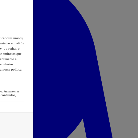
icadores únicos,
esentadas em «Nós
o» ou retirar o
s e anúncios que
sentimento a
e inferior
a nossa política
ção. Armazenar
 conteúdos,