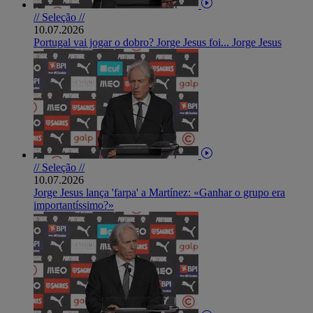
// Seleção //
10.07.2026
Portugal vai jogar o dobro? Jorge Jesus foi... Jorge Jesus
// Seleção //
10.07.2026
Jorge Jesus lança 'farpa' a Martínez: «Ganhar o grupo era
importantíssimo?»