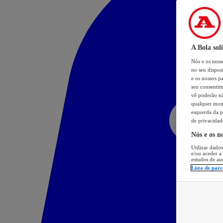
A Bola sol
Nós e os nos
no seu dispos
e os nossos pa
seu consentim
vê poderão não
qualquer mome
esquerda da p
de privacidad
Nós e os n
Utilizar dados
e/ou aceder a
estudos de au
Lista de parc