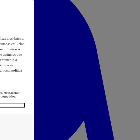
icadores únicos,
esentadas em «Nós
o» ou retirar o
s e anúncios que
sentimento a
e inferior
a nossa política
ção. Armazenar
 conteúdos,