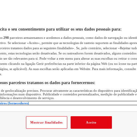
icita o seu consentimento para utilizar os seus dados pessoais para:
sos
298
parceiros armazenamos e acedemos a dados pessoais, como dados de navegação ou identif
itivo. Se selecionar «Aceito», permite que as tecnologias de rastreio suportem as finalidades apr
rceiros tratamos dados para as seguintes finalidades». Se, pelo contrário, selecionar «Rejeitar tud
ento, estas tecnologias serão desativadas. Se os rastreadores forem desativados, alguns conteúdo
 ser tão relevantes para si. Pode voltar a este menu para alterar as suas escolhas ou retirar o con
nto clicando na ligação Gerir preferências na parte inferior da página Web (ou no ícone na part
ágina, se aplicável). As suas escolhas serão aplicadas em Website. Para mais informação, consulte 
e.
ossos parceiros tratamos os dados para fornecermos:
 de geolocalização precisos. Procurar ativamente as características do dispositivo para identifica
 informações num dispositivo. Publicidade e conteúdos personalizados, medição de publicidade e
diência e desenvolvimento de serviços.
eiros (fornecedores)
Mostrar finalidades
Aceito