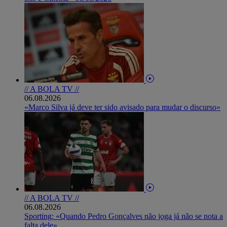
// A BOLA TV //
06.08.2026
«Marco Silva já deve ter sido avisado para mudar o discurso»
// A BOLA TV //
06.08.2026
Sporting: «Quando Pedro Gonçalves não joga já não se nota a
falta dele»