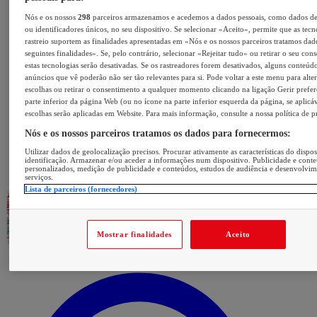
Nós e os nossos
298
parceiros armazenamos e acedemos a dados pessoais, como dados d
ou identificadores únicos, no seu dispositivo. Se selecionar «Aceito», permite que as tecn
rastreio suportem as finalidades apresentadas em «Nós e os nossos parceiros tratamos dad
seguintes finalidades». Se, pelo contrário, selecionar «Rejeitar tudo» ou retirar o seu con
estas tecnologias serão desativadas. Se os rastreadores forem desativados, alguns conteúd
anúncios que vê poderão não ser tão relevantes para si. Pode voltar a este menu para alter
escolhas ou retirar o consentimento a qualquer momento clicando na ligação Gerir prefer
parte inferior da página Web (ou no ícone na parte inferior esquerda da página, se aplicáv
escolhas serão aplicadas em Website. Para mais informação, consulte a nossa política de p
Nós e os nossos parceiros tratamos os dados para fornecermos:
Utilizar dados de geolocalização precisos. Procurar ativamente as características do dispos
identificação. Armazenar e/ou aceder a informações num dispositivo. Publicidade e cont
personalizados, medição de publicidade e conteúdos, estudos de audiência e desenvolvi
serviços.
Lista de parceiros (fornecedores)
Mostrar finalidades
Aceito