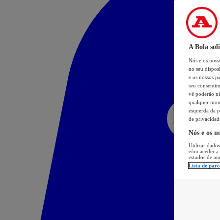
A Bola sol
Nós e os nos
no seu dispos
e os nossos pa
seu consentim
vê poderão não
qualquer mome
esquerda da p
de privacidad
Nós e os n
Utilizar dados
e/ou aceder a
estudos de au
Lista de parc