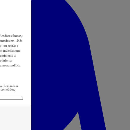
icadores únicos,
esentadas em «Nós
o» ou retirar o
s e anúncios que
sentimento a
e inferior
a nossa política
ção. Armazenar
 conteúdos,