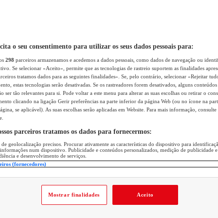
icita o seu consentimento para utilizar os seus dados pessoais para:
sos
298
parceiros armazenamos e acedemos a dados pessoais, como dados de navegação ou identif
itivo. Se selecionar «Aceito», permite que as tecnologias de rastreio suportem as finalidades apr
rceiros tratamos dados para as seguintes finalidades». Se, pelo contrário, selecionar «Rejeitar tud
ento, estas tecnologias serão desativadas. Se os rastreadores forem desativados, alguns conteúdo
 ser tão relevantes para si. Pode voltar a este menu para alterar as suas escolhas ou retirar o con
nto clicando na ligação Gerir preferências na parte inferior da página Web (ou no ícone na part
ágina, se aplicável). As suas escolhas serão aplicadas em Website. Para mais informação, consulte 
e.
ossos parceiros tratamos os dados para fornecermos:
 de geolocalização precisos. Procurar ativamente as características do dispositivo para identifica
 informações num dispositivo. Publicidade e conteúdos personalizados, medição de publicidade e
diência e desenvolvimento de serviços.
eiros (fornecedores)
Mostrar finalidades
Aceito