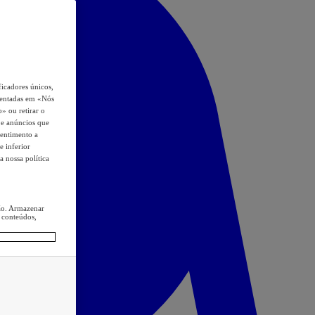
icadores únicos,
esentadas em «Nós
o» ou retirar o
s e anúncios que
sentimento a
e inferior
a nossa política
ção. Armazenar
 conteúdos,