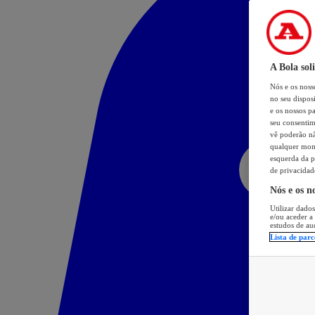
A Bola sol
Nós e os nos
no seu dispos
e os nossos pa
seu consentim
vê poderão não
qualquer mome
esquerda da p
de privacidad
Nós e os n
Utilizar dados
e/ou aceder a
estudos de au
Lista de parc