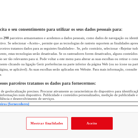
icita o seu consentimento para utilizar os seus dados pessoais para:
sos
298
parceiros armazenamos e acedemos a dados pessoais, como dados de navegação ou identif
itivo. Se selecionar «Aceito», permite que as tecnologias de rastreio suportem as finalidades apr
rceiros tratamos dados para as seguintes finalidades». Se, pelo contrário, selecionar «Rejeitar tud
ento, estas tecnologias serão desativadas. Se os rastreadores forem desativados, alguns conteúdo
 ser tão relevantes para si. Pode voltar a este menu para alterar as suas escolhas ou retirar o con
nto clicando na ligação Gerir preferências na parte inferior da página Web (ou no ícone na part
ágina, se aplicável). As suas escolhas serão aplicadas em Website. Para mais informação, consulte 
e.
ossos parceiros tratamos os dados para fornecermos:
 de geolocalização precisos. Procurar ativamente as características do dispositivo para identifica
 informações num dispositivo. Publicidade e conteúdos personalizados, medição de publicidade e
diência e desenvolvimento de serviços.
eiros (fornecedores)
Mostrar finalidades
Aceito