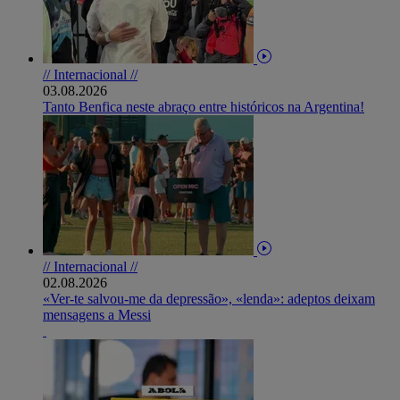
// Internacional //
03.08.2026
Tanto Benfica neste abraço entre históricos na Argentina!
// Internacional //
02.08.2026
«Ver-te salvou-me da depressão», «lenda»: adeptos deixam
mensagens a Messi