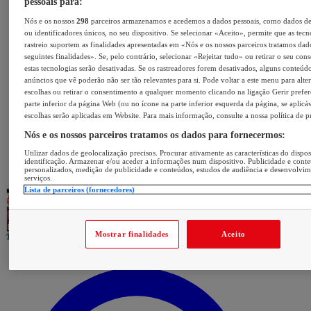
pessoais para:
Nós e os nossos
298
parceiros armazenamos e acedemos a dados pessoais, como dados d
ou identificadores únicos, no seu dispositivo. Se selecionar «Aceito», permite que as tecn
rastreio suportem as finalidades apresentadas em «Nós e os nossos parceiros tratamos dad
seguintes finalidades». Se, pelo contrário, selecionar «Rejeitar tudo» ou retirar o seu con
estas tecnologias serão desativadas. Se os rastreadores forem desativados, alguns conteúd
anúncios que vê poderão não ser tão relevantes para si. Pode voltar a este menu para alter
escolhas ou retirar o consentimento a qualquer momento clicando na ligação Gerir prefer
parte inferior da página Web (ou no ícone na parte inferior esquerda da página, se aplicáv
escolhas serão aplicadas em Website. Para mais informação, consulte a nossa política de p
Nós e os nossos parceiros tratamos os dados para fornecermos:
Utilizar dados de geolocalização precisos. Procurar ativamente as características do dispos
identificação. Armazenar e/ou aceder a informações num dispositivo. Publicidade e cont
personalizados, medição de publicidade e conteúdos, estudos de audiência e desenvolvi
serviços.
Lista de parceiros (fornecedores)
Mostrar finalidades
Aceito