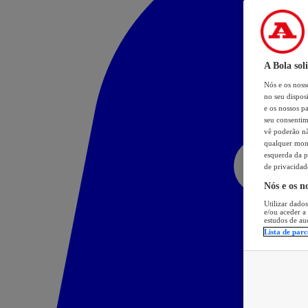
A Bola sol
Nós e os nos
no seu dispos
e os nossos pa
seu consentim
vê poderão não
qualquer mome
esquerda da p
de privacidad
Nós e os n
Utilizar dados
e/ou aceder a
estudos de au
Lista de parc