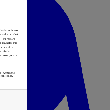
icadores únicos,
esentadas em «Nós
o» ou retirar o
s e anúncios que
sentimento a
e inferior
a nossa política
ção. Armazenar
 conteúdos,