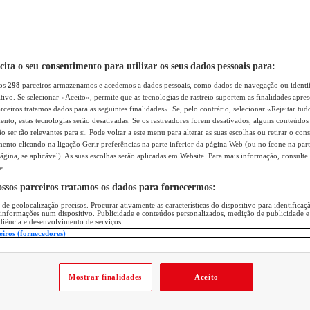
icita o seu consentimento para utilizar os seus dados pessoais para:
sos
298
parceiros armazenamos e acedemos a dados pessoais, como dados de navegação ou identif
itivo. Se selecionar «Aceito», permite que as tecnologias de rastreio suportem as finalidades apr
rceiros tratamos dados para as seguintes finalidades». Se, pelo contrário, selecionar «Rejeitar tud
ento, estas tecnologias serão desativadas. Se os rastreadores forem desativados, alguns conteúdo
 ser tão relevantes para si. Pode voltar a este menu para alterar as suas escolhas ou retirar o con
nto clicando na ligação Gerir preferências na parte inferior da página Web (ou no ícone na part
ágina, se aplicável). As suas escolhas serão aplicadas em Website. Para mais informação, consulte 
e.
ossos parceiros tratamos os dados para fornecermos:
 de geolocalização precisos. Procurar ativamente as características do dispositivo para identifica
 informações num dispositivo. Publicidade e conteúdos personalizados, medição de publicidade e
diência e desenvolvimento de serviços.
eiros (fornecedores)
Mostrar finalidades
Aceito