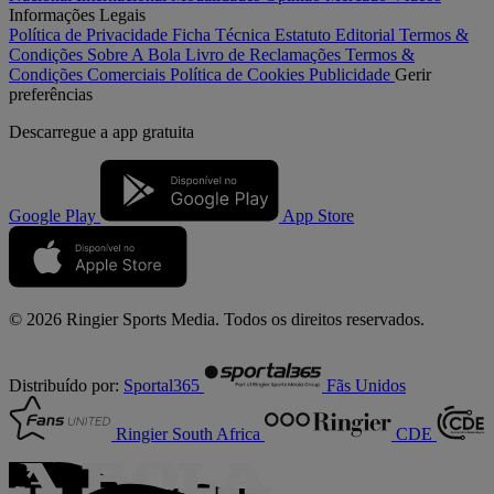
Informações Legais
Política de Privacidade
Ficha Técnica
Estatuto Editorial
Termos &
Condições
Sobre A Bola
Livro de Reclamações
Termos &
Condições Comerciais
Política de Cookies
Publicidade
Gerir
preferências
Descarregue a
app gratuita
Google Play
App Store
© 2026 Ringier Sports Media. Todos os direitos reservados.
Distribuído por:
Sportal365
Fãs Unidos
Ringier South Africa
CDE