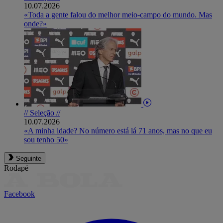
10.07.2026
«Toda a gente falou do melhor meio-campo do mundo. Mas
onde?»
// Seleção //
10.07.2026
«A minha idade? No número está lá 71 anos, mas no que eu
sou tenho 50»
Seguinte
Rodapé
Facebook