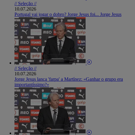
// Seleção //
10.07.2026
Portugal vai jogar o dobro? Jorge Jesus foi... Jorge Jesus
// Seleção //
10.07.2026
Jorge Jesus lança 'farpa' a Martínez: «Ganhar o grupo era
importantíssimo?»