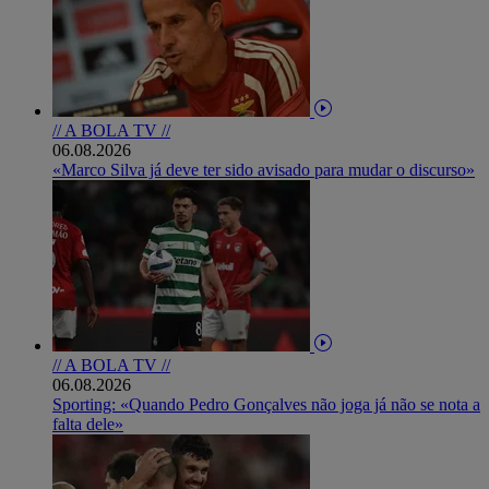
// A BOLA TV //
06.08.2026
«Marco Silva já deve ter sido avisado para mudar o discurso»
// A BOLA TV //
06.08.2026
Sporting: «Quando Pedro Gonçalves não joga já não se nota a
falta dele»