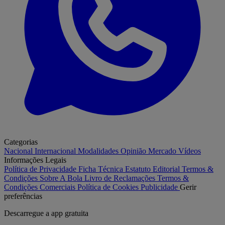
Categorias
Nacional
Internacional
Modalidades
Opinião
Mercado
Vídeos
Informações Legais
Política de Privacidade
Ficha Técnica
Estatuto Editorial
Termos &
Condições
Sobre A Bola
Livro de Reclamações
Termos &
Condições Comerciais
Política de Cookies
Publicidade
Gerir
preferências
Descarregue a
app gratuita