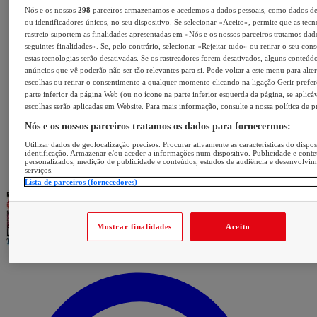
Nós e os nossos
298
parceiros armazenamos e acedemos a dados pessoais, como dados d
ou identificadores únicos, no seu dispositivo. Se selecionar «Aceito», permite que as tecn
rastreio suportem as finalidades apresentadas em «Nós e os nossos parceiros tratamos dad
seguintes finalidades». Se, pelo contrário, selecionar «Rejeitar tudo» ou retirar o seu con
estas tecnologias serão desativadas. Se os rastreadores forem desativados, alguns conteúd
anúncios que vê poderão não ser tão relevantes para si. Pode voltar a este menu para alter
escolhas ou retirar o consentimento a qualquer momento clicando na ligação Gerir prefer
parte inferior da página Web (ou no ícone na parte inferior esquerda da página, se aplicáv
escolhas serão aplicadas em Website. Para mais informação, consulte a nossa política de p
Nós e os nossos parceiros tratamos os dados para fornecermos:
Utilizar dados de geolocalização precisos. Procurar ativamente as características do dispos
identificação. Armazenar e/ou aceder a informações num dispositivo. Publicidade e cont
personalizados, medição de publicidade e conteúdos, estudos de audiência e desenvolvi
serviços.
Lista de parceiros (fornecedores)
Mostrar finalidades
Aceito