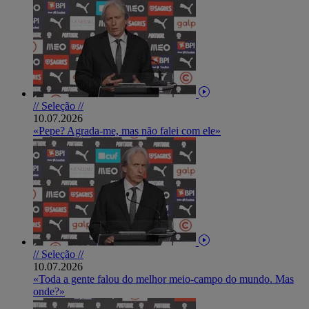
// Seleção //
10.07.2026
«Pepe? Agrada-me, mas não falei com ele»
// Seleção //
10.07.2026
«Toda a gente falou do melhor meio-campo do mundo. Mas
onde?»