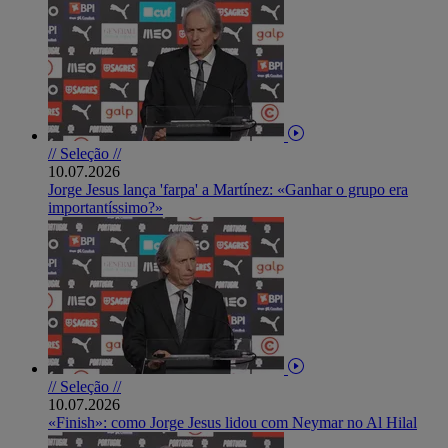
// Seleção //
10.07.2026
Jorge Jesus lança 'farpa' a Martínez: «Ganhar o grupo era
importantíssimo?»
// Seleção //
10.07.2026
«Finish»: como Jorge Jesus lidou com Neymar no Al Hilal