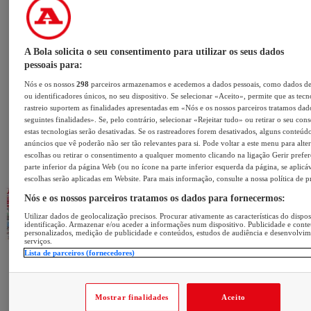
A Bola solicita o seu consentimento para utilizar os seus dados
pessoais para:
Nós e os nossos
298
parceiros armazenamos e acedemos a dados pessoais, como dados d
ou identificadores únicos, no seu dispositivo. Se selecionar «Aceito», permite que as tecn
rastreio suportem as finalidades apresentadas em «Nós e os nossos parceiros tratamos dad
seguintes finalidades». Se, pelo contrário, selecionar «Rejeitar tudo» ou retirar o seu con
estas tecnologias serão desativadas. Se os rastreadores forem desativados, alguns conteúd
anúncios que vê poderão não ser tão relevantes para si. Pode voltar a este menu para alter
escolhas ou retirar o consentimento a qualquer momento clicando na ligação Gerir prefer
parte inferior da página Web (ou no ícone na parte inferior esquerda da página, se aplicáv
escolhas serão aplicadas em Website. Para mais informação, consulte a nossa política de p
Nós e os nossos parceiros tratamos os dados para fornecermos:
Utilizar dados de geolocalização precisos. Procurar ativamente as características do dispos
identificação. Armazenar e/ou aceder a informações num dispositivo. Publicidade e cont
personalizados, medição de publicidade e conteúdos, estudos de audiência e desenvolvi
serviços.
Lista de parceiros (fornecedores)
Mostrar finalidades
Aceito