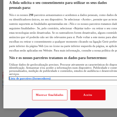
A Bola solicita o seu consentimento para utilizar os seus dados
pessoais para:
Nós e os nossos
298
parceiros armazenamos e acedemos a dados pessoais, como dados d
ou identificadores únicos, no seu dispositivo. Se selecionar «Aceito», permite que as tecn
rastreio suportem as finalidades apresentadas em «Nós e os nossos parceiros tratamos dad
seguintes finalidades». Se, pelo contrário, selecionar «Rejeitar tudo» ou retirar o seu con
estas tecnologias serão desativadas. Se os rastreadores forem desativados, alguns conteúd
anúncios que vê poderão não ser tão relevantes para si. Pode voltar a este menu para alter
escolhas ou retirar o consentimento a qualquer momento clicando na ligação Gerir prefer
parte inferior da página Web (ou no ícone na parte inferior esquerda da página, se aplicáv
escolhas serão aplicadas em Website. Para mais informação, consulte a nossa política de p
Nós e os nossos parceiros tratamos os dados para fornecermos:
Utilizar dados de geolocalização precisos. Procurar ativamente as características do dispos
identificação. Armazenar e/ou aceder a informações num dispositivo. Publicidade e cont
personalizados, medição de publicidade e conteúdos, estudos de audiência e desenvolvi
serviços.
Lista de parceiros (fornecedores)
Mostrar finalidades
Aceito