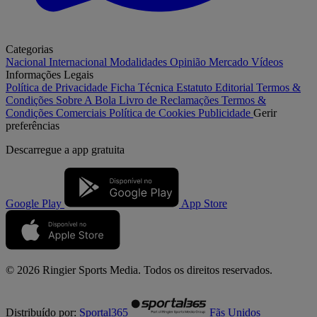
Categorias
Nacional
Internacional
Modalidades
Opinião
Mercado
Vídeos
Informações Legais
Política de Privacidade
Ficha Técnica
Estatuto Editorial
Termos &
Condições
Sobre A Bola
Livro de Reclamações
Termos &
Condições Comerciais
Política de Cookies
Publicidade
Gerir
preferências
Descarregue a
app gratuita
Google Play
App Store
© 2026 Ringier Sports Media. Todos os direitos reservados.
Distribuído por:
Sportal365
Fãs Unidos