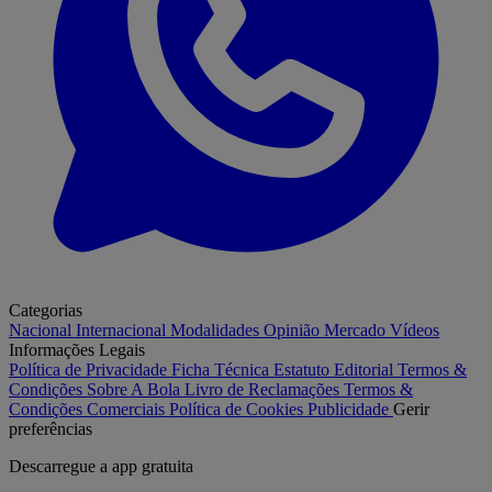
Categorias
Nacional
Internacional
Modalidades
Opinião
Mercado
Vídeos
Informações Legais
Política de Privacidade
Ficha Técnica
Estatuto Editorial
Termos &
Condições
Sobre A Bola
Livro de Reclamações
Termos &
Condições Comerciais
Política de Cookies
Publicidade
Gerir
preferências
Descarregue a
app gratuita