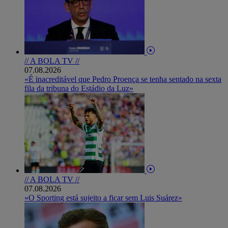
// A BOLA TV //
07.08.2026
«É inacreditável que Pedro Proença se tenha sentado na sexta
fila da tribuna do Estádio da Luz»
// A BOLA TV //
07.08.2026
«O Sporting está sujeito a ficar sem Luis Suárez»