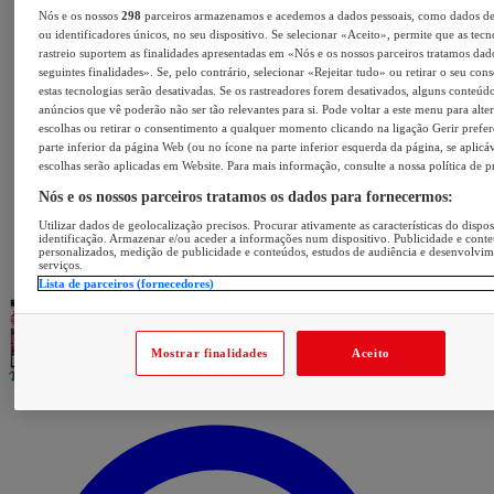
Nós e os nossos
298
parceiros armazenamos e acedemos a dados pessoais, como dados d
ou identificadores únicos, no seu dispositivo. Se selecionar «Aceito», permite que as tecn
rastreio suportem as finalidades apresentadas em «Nós e os nossos parceiros tratamos dad
seguintes finalidades». Se, pelo contrário, selecionar «Rejeitar tudo» ou retirar o seu con
estas tecnologias serão desativadas. Se os rastreadores forem desativados, alguns conteúd
anúncios que vê poderão não ser tão relevantes para si. Pode voltar a este menu para alter
escolhas ou retirar o consentimento a qualquer momento clicando na ligação Gerir prefer
parte inferior da página Web (ou no ícone na parte inferior esquerda da página, se aplicáv
escolhas serão aplicadas em Website. Para mais informação, consulte a nossa política de p
Nós e os nossos parceiros tratamos os dados para fornecermos:
Utilizar dados de geolocalização precisos. Procurar ativamente as características do dispos
identificação. Armazenar e/ou aceder a informações num dispositivo. Publicidade e cont
personalizados, medição de publicidade e conteúdos, estudos de audiência e desenvolvi
serviços.
Lista de parceiros (fornecedores)
Mostrar finalidades
Aceito