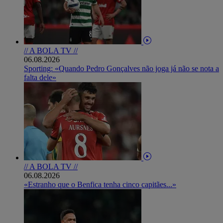
// A BOLA TV //
06.08.2026
Sporting: «Quando Pedro Gonçalves não joga já não se nota a
falta dele»
// A BOLA TV //
06.08.2026
«Estranho que o Benfica tenha cinco capitães...»