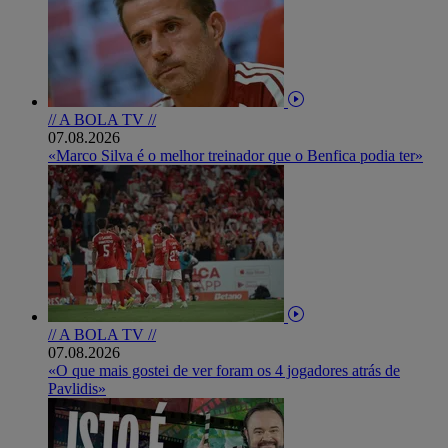
// A BOLA TV //
07.08.2026
«Marco Silva é o melhor treinador que o Benfica podia ter»
// A BOLA TV //
07.08.2026
«O que mais gostei de ver foram os 4 jogadores atrás de
Pavlidis»