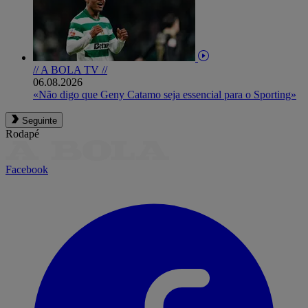
// A BOLA TV //
06.08.2026
«Não digo que Geny Catamo seja essencial para o Sporting»
Seguinte
Rodapé
Facebook