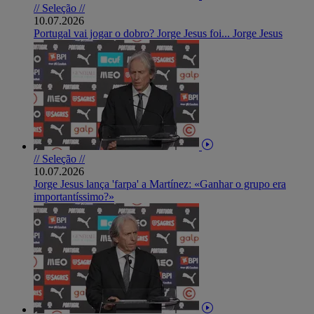
// Seleção //
10.07.2026
Portugal vai jogar o dobro? Jorge Jesus foi... Jorge Jesus
// Seleção //
10.07.2026
Jorge Jesus lança 'farpa' a Martínez: «Ganhar o grupo era
importantíssimo?»