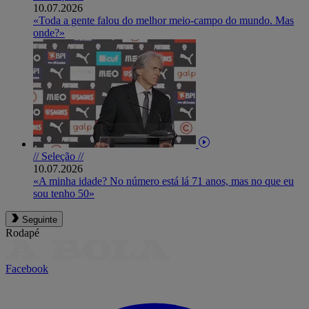
10.07.2026
«Toda a gente falou do melhor meio-campo do mundo. Mas
onde?»
// Seleção //
10.07.2026
«A minha idade? No número está lá 71 anos, mas no que eu
sou tenho 50»
Seguinte
Rodapé
Facebook