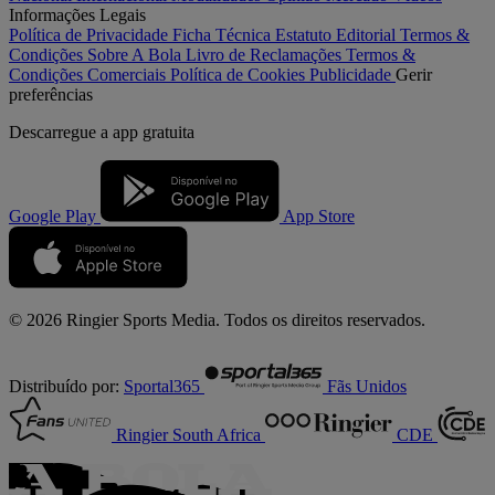
Informações Legais
Política de Privacidade
Ficha Técnica
Estatuto Editorial
Termos &
Condições
Sobre A Bola
Livro de Reclamações
Termos &
Condições Comerciais
Política de Cookies
Publicidade
Gerir
preferências
Descarregue a
app gratuita
Google Play
App Store
© 2026 Ringier Sports Media. Todos os direitos reservados.
Distribuído por:
Sportal365
Fãs Unidos
Ringier South Africa
CDE