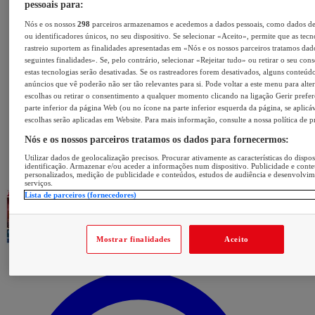
pessoais para:
Nós e os nossos
298
parceiros armazenamos e acedemos a dados pessoais, como dados d
ou identificadores únicos, no seu dispositivo. Se selecionar «Aceito», permite que as tecn
rastreio suportem as finalidades apresentadas em «Nós e os nossos parceiros tratamos dad
seguintes finalidades». Se, pelo contrário, selecionar «Rejeitar tudo» ou retirar o seu con
estas tecnologias serão desativadas. Se os rastreadores forem desativados, alguns conteúd
anúncios que vê poderão não ser tão relevantes para si. Pode voltar a este menu para alter
escolhas ou retirar o consentimento a qualquer momento clicando na ligação Gerir prefer
parte inferior da página Web (ou no ícone na parte inferior esquerda da página, se aplicáv
escolhas serão aplicadas em Website. Para mais informação, consulte a nossa política de p
Nós e os nossos parceiros tratamos os dados para fornecermos:
Utilizar dados de geolocalização precisos. Procurar ativamente as características do dispos
identificação. Armazenar e/ou aceder a informações num dispositivo. Publicidade e cont
personalizados, medição de publicidade e conteúdos, estudos de audiência e desenvolvi
serviços.
Lista de parceiros (fornecedores)
Mostrar finalidades
Aceito