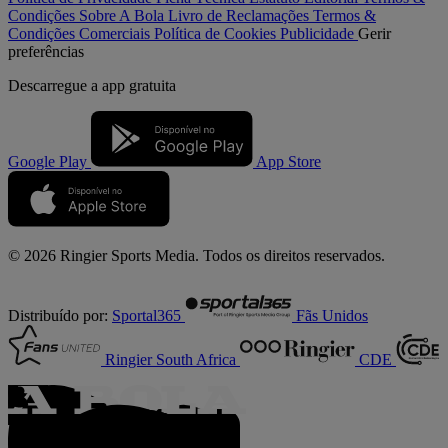
Condições
Sobre A Bola
Livro de Reclamações
Termos &
Condições Comerciais
Política de Cookies
Publicidade
Gerir
preferências
Descarregue a
app gratuita
Google Play
App Store
© 2026 Ringier Sports Media. Todos os direitos reservados.
Distribuído por:
Sportal365
Fãs Unidos
Ringier South Africa
CDE