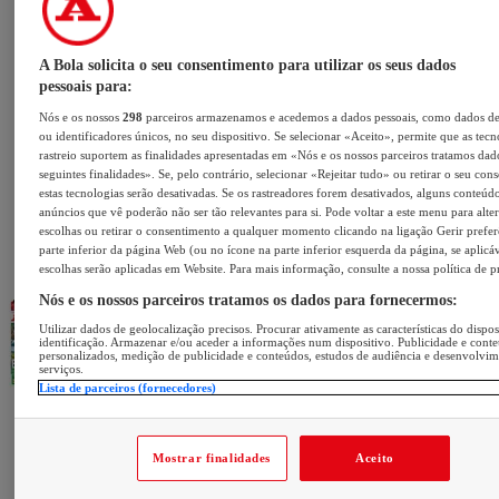
A Bola solicita o seu consentimento para utilizar os seus dados
pessoais para:
Nós e os nossos
298
parceiros armazenamos e acedemos a dados pessoais, como dados d
ou identificadores únicos, no seu dispositivo. Se selecionar «Aceito», permite que as tecn
rastreio suportem as finalidades apresentadas em «Nós e os nossos parceiros tratamos dad
seguintes finalidades». Se, pelo contrário, selecionar «Rejeitar tudo» ou retirar o seu con
estas tecnologias serão desativadas. Se os rastreadores forem desativados, alguns conteúd
anúncios que vê poderão não ser tão relevantes para si. Pode voltar a este menu para alter
escolhas ou retirar o consentimento a qualquer momento clicando na ligação Gerir prefer
parte inferior da página Web (ou no ícone na parte inferior esquerda da página, se aplicáv
escolhas serão aplicadas em Website. Para mais informação, consulte a nossa política de p
Nós e os nossos parceiros tratamos os dados para fornecermos:
Utilizar dados de geolocalização precisos. Procurar ativamente as características do dispos
identificação. Armazenar e/ou aceder a informações num dispositivo. Publicidade e cont
personalizados, medição de publicidade e conteúdos, estudos de audiência e desenvolvi
serviços.
Lista de parceiros (fornecedores)
Mostrar finalidades
Aceito