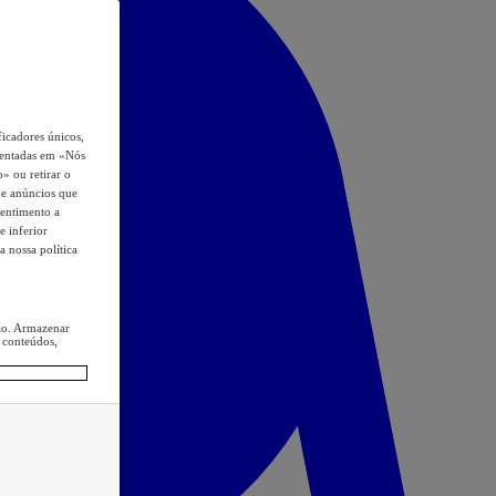
icadores únicos,
esentadas em «Nós
o» ou retirar o
s e anúncios que
sentimento a
e inferior
a nossa política
ção. Armazenar
 conteúdos,