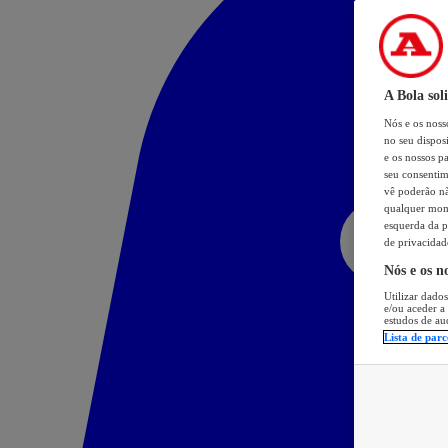
A Bola sol
Nós e os nos
no seu dispos
e os nossos pa
seu consentim
vê poderão não
qualquer mome
esquerda da p
de privacidad
Nós e os n
Utilizar dados
e/ou aceder a
estudos de au
Lista de parc