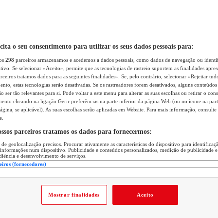
icita o seu consentimento para utilizar os seus dados pessoais para:
sos
298
parceiros armazenamos e acedemos a dados pessoais, como dados de navegação ou identif
itivo. Se selecionar «Aceito», permite que as tecnologias de rastreio suportem as finalidades apr
rceiros tratamos dados para as seguintes finalidades». Se, pelo contrário, selecionar «Rejeitar tud
ento, estas tecnologias serão desativadas. Se os rastreadores forem desativados, alguns conteúdo
 ser tão relevantes para si. Pode voltar a este menu para alterar as suas escolhas ou retirar o con
nto clicando na ligação Gerir preferências na parte inferior da página Web (ou no ícone na part
ágina, se aplicável). As suas escolhas serão aplicadas em Website. Para mais informação, consulte 
e.
ossos parceiros tratamos os dados para fornecermos:
 de geolocalização precisos. Procurar ativamente as características do dispositivo para identifica
 informações num dispositivo. Publicidade e conteúdos personalizados, medição de publicidade e
diência e desenvolvimento de serviços.
eiros (fornecedores)
Mostrar finalidades
Aceito