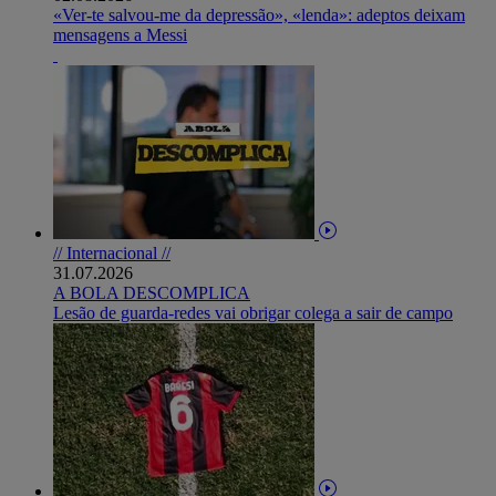
«Ver-te salvou-me da depressão», «lenda»: adeptos deixam
mensagens a Messi
// Internacional //
31.07.2026
A BOLA DESCOMPLICA
Lesão de guarda-redes vai obrigar colega a sair de campo