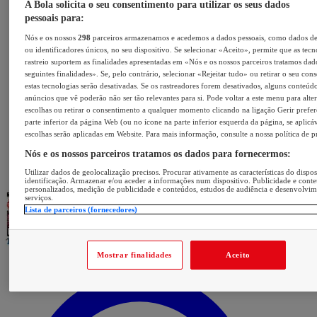
A Bola solicita o seu consentimento para utilizar os seus dados
pessoais para:
Nós e os nossos
298
parceiros armazenamos e acedemos a dados pessoais, como dados d
ou identificadores únicos, no seu dispositivo. Se selecionar «Aceito», permite que as tecn
rastreio suportem as finalidades apresentadas em «Nós e os nossos parceiros tratamos dad
seguintes finalidades». Se, pelo contrário, selecionar «Rejeitar tudo» ou retirar o seu con
estas tecnologias serão desativadas. Se os rastreadores forem desativados, alguns conteúd
anúncios que vê poderão não ser tão relevantes para si. Pode voltar a este menu para alter
escolhas ou retirar o consentimento a qualquer momento clicando na ligação Gerir prefer
parte inferior da página Web (ou no ícone na parte inferior esquerda da página, se aplicáv
escolhas serão aplicadas em Website. Para mais informação, consulte a nossa política de p
Nós e os nossos parceiros tratamos os dados para fornecermos:
Utilizar dados de geolocalização precisos. Procurar ativamente as características do dispos
identificação. Armazenar e/ou aceder a informações num dispositivo. Publicidade e cont
personalizados, medição de publicidade e conteúdos, estudos de audiência e desenvolvi
serviços.
Lista de parceiros (fornecedores)
Mostrar finalidades
Aceito