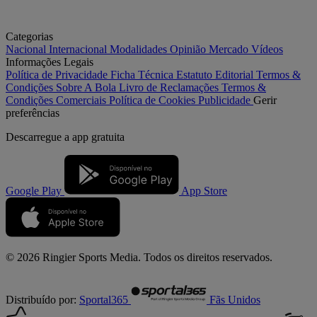
Categorias
Nacional
Internacional
Modalidades
Opinião
Mercado
Vídeos
Informações Legais
Política de Privacidade
Ficha Técnica
Estatuto Editorial
Termos &
Condições
Sobre A Bola
Livro de Reclamações
Termos &
Condições Comerciais
Política de Cookies
Publicidade
Gerir
preferências
Descarregue a
app gratuita
Google Play
App Store
© 2026 Ringier Sports Media. Todos os direitos reservados.
Distribuído por:
Sportal365
Fãs Unidos