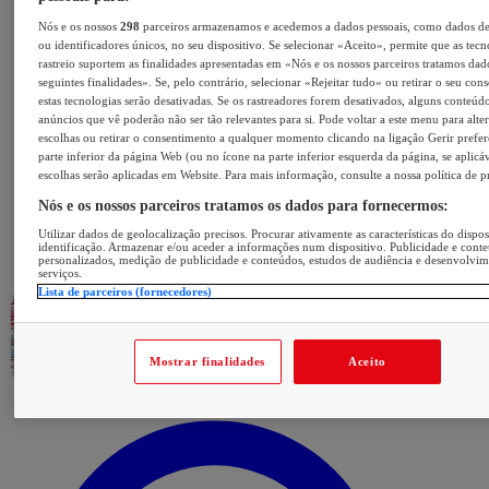
Nós e os nossos
298
parceiros armazenamos e acedemos a dados pessoais, como dados d
ou identificadores únicos, no seu dispositivo. Se selecionar «Aceito», permite que as tecn
rastreio suportem as finalidades apresentadas em «Nós e os nossos parceiros tratamos dad
seguintes finalidades». Se, pelo contrário, selecionar «Rejeitar tudo» ou retirar o seu con
estas tecnologias serão desativadas. Se os rastreadores forem desativados, alguns conteúd
anúncios que vê poderão não ser tão relevantes para si. Pode voltar a este menu para alter
escolhas ou retirar o consentimento a qualquer momento clicando na ligação Gerir prefer
parte inferior da página Web (ou no ícone na parte inferior esquerda da página, se aplicáv
escolhas serão aplicadas em Website. Para mais informação, consulte a nossa política de p
Nós e os nossos parceiros tratamos os dados para fornecermos:
Utilizar dados de geolocalização precisos. Procurar ativamente as características do dispos
identificação. Armazenar e/ou aceder a informações num dispositivo. Publicidade e cont
personalizados, medição de publicidade e conteúdos, estudos de audiência e desenvolvi
serviços.
Lista de parceiros (fornecedores)
Mostrar finalidades
Aceito