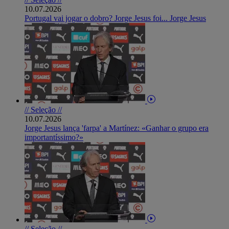
10.07.2026
Portugal vai jogar o dobro? Jorge Jesus foi... Jorge Jesus
// Seleção //
10.07.2026
Jorge Jesus lança 'farpa' a Martínez: «Ganhar o grupo era
importantíssimo?»
// Seleção //