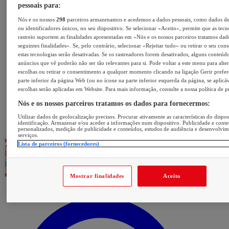
pessoais para:
Nós e os nossos
298
parceiros armazenamos e acedemos a dados pessoais, como dados d
ou identificadores únicos, no seu dispositivo. Se selecionar «Aceito», permite que as tecn
rastreio suportem as finalidades apresentadas em «Nós e os nossos parceiros tratamos dad
seguintes finalidades». Se, pelo contrário, selecionar «Rejeitar tudo» ou retirar o seu con
estas tecnologias serão desativadas. Se os rastreadores forem desativados, alguns conteúd
anúncios que vê poderão não ser tão relevantes para si. Pode voltar a este menu para alter
escolhas ou retirar o consentimento a qualquer momento clicando na ligação Gerir prefer
parte inferior da página Web (ou no ícone na parte inferior esquerda da página, se aplicáv
escolhas serão aplicadas em Website. Para mais informação, consulte a nossa política de p
Nós e os nossos parceiros tratamos os dados para fornecermos:
Utilizar dados de geolocalização precisos. Procurar ativamente as características do dispos
identificação. Armazenar e/ou aceder a informações num dispositivo. Publicidade e cont
personalizados, medição de publicidade e conteúdos, estudos de audiência e desenvolvi
serviços.
Lista de parceiros (fornecedores)
Mostrar finalidades
Aceito