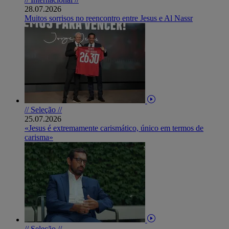
28.07.2026
Muitos sorrisos no reencontro entre Jesus e Al Nassr
// Seleção //
25.07.2026
«Jesus é extremamente carismático, único em termos de
carisma»
// Seleção //