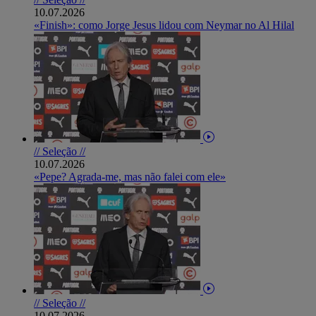
10.07.2026
«Finish»: como Jorge Jesus lidou com Neymar no Al Hilal
// Seleção //
10.07.2026
«Pepe? Agrada-me, mas não falei com ele»
// Seleção //
10.07.2026