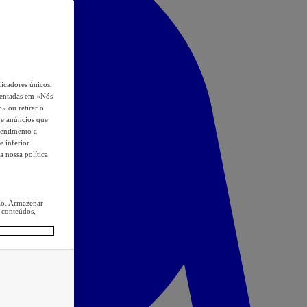
icadores únicos,
esentadas em «Nós
o» ou retirar o
s e anúncios que
sentimento a
e inferior
a nossa política
ção. Armazenar
 conteúdos,