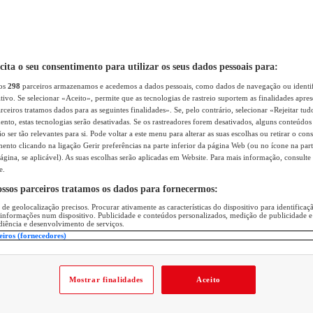
icita o seu consentimento para utilizar os seus dados pessoais para:
sos
298
parceiros armazenamos e acedemos a dados pessoais, como dados de navegação ou identif
itivo. Se selecionar «Aceito», permite que as tecnologias de rastreio suportem as finalidades apr
rceiros tratamos dados para as seguintes finalidades». Se, pelo contrário, selecionar «Rejeitar tud
ento, estas tecnologias serão desativadas. Se os rastreadores forem desativados, alguns conteúdo
 ser tão relevantes para si. Pode voltar a este menu para alterar as suas escolhas ou retirar o con
nto clicando na ligação Gerir preferências na parte inferior da página Web (ou no ícone na part
ágina, se aplicável). As suas escolhas serão aplicadas em Website. Para mais informação, consulte 
e.
ossos parceiros tratamos os dados para fornecermos:
 de geolocalização precisos. Procurar ativamente as características do dispositivo para identifica
 informações num dispositivo. Publicidade e conteúdos personalizados, medição de publicidade e
diência e desenvolvimento de serviços.
eiros (fornecedores)
Mostrar finalidades
Aceito