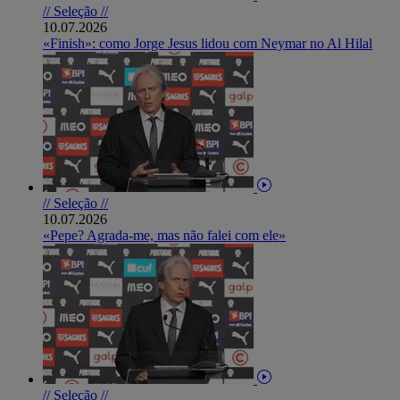
// Seleção //
10.07.2026
«Finish»: como Jorge Jesus lidou com Neymar no Al Hilal
// Seleção //
10.07.2026
«Pepe? Agrada-me, mas não falei com ele»
// Seleção //