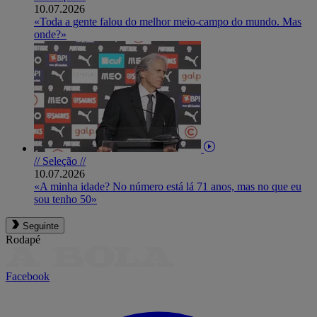
10.07.2026
«Toda a gente falou do melhor meio-campo do mundo. Mas
onde?»
// Seleção //
10.07.2026
«A minha idade? No número está lá 71 anos, mas no que eu
sou tenho 50»
Seguinte
Rodapé
Facebook