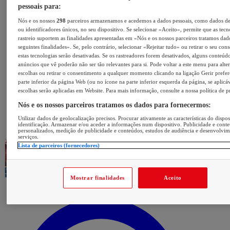
pessoais para:
Nós e os nossos
298
parceiros armazenamos e acedemos a dados pessoais, como dados d
ou identificadores únicos, no seu dispositivo. Se selecionar «Aceito», permite que as tecn
rastreio suportem as finalidades apresentadas em «Nós e os nossos parceiros tratamos dad
seguintes finalidades». Se, pelo contrário, selecionar «Rejeitar tudo» ou retirar o seu con
estas tecnologias serão desativadas. Se os rastreadores forem desativados, alguns conteúd
anúncios que vê poderão não ser tão relevantes para si. Pode voltar a este menu para alter
escolhas ou retirar o consentimento a qualquer momento clicando na ligação Gerir prefer
parte inferior da página Web (ou no ícone na parte inferior esquerda da página, se aplicáv
escolhas serão aplicadas em Website. Para mais informação, consulte a nossa política de p
Nós e os nossos parceiros tratamos os dados para fornecermos:
Utilizar dados de geolocalização precisos. Procurar ativamente as características do dispos
identificação. Armazenar e/ou aceder a informações num dispositivo. Publicidade e cont
personalizados, medição de publicidade e conteúdos, estudos de audiência e desenvolvi
serviços.
Lista de parceiros (fornecedores)
Mostrar finalidades
Aceito