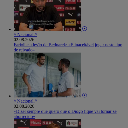
// Nacional //
02.08.2026
Farioli e a lesão de Bednarek: «É inaceitável jogar neste tipo
de relvado»
// Nacional //
02.08.2026
«Dizer sempre que quero que o Diogo fique vai tornar-se
aborrecido»