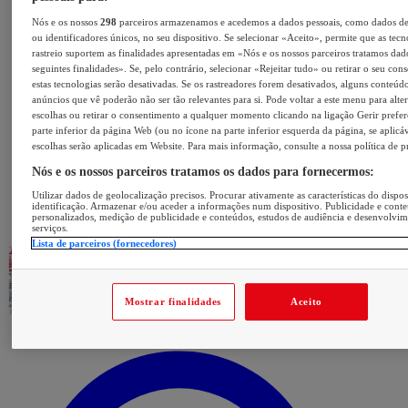
Nós e os nossos
298
parceiros armazenamos e acedemos a dados pessoais, como dados d
ou identificadores únicos, no seu dispositivo. Se selecionar «Aceito», permite que as tecn
rastreio suportem as finalidades apresentadas em «Nós e os nossos parceiros tratamos dad
seguintes finalidades». Se, pelo contrário, selecionar «Rejeitar tudo» ou retirar o seu con
estas tecnologias serão desativadas. Se os rastreadores forem desativados, alguns conteúd
anúncios que vê poderão não ser tão relevantes para si. Pode voltar a este menu para alter
escolhas ou retirar o consentimento a qualquer momento clicando na ligação Gerir prefer
parte inferior da página Web (ou no ícone na parte inferior esquerda da página, se aplicáv
escolhas serão aplicadas em Website. Para mais informação, consulte a nossa política de p
Nós e os nossos parceiros tratamos os dados para fornecermos:
Utilizar dados de geolocalização precisos. Procurar ativamente as características do dispos
identificação. Armazenar e/ou aceder a informações num dispositivo. Publicidade e cont
personalizados, medição de publicidade e conteúdos, estudos de audiência e desenvolvi
serviços.
Lista de parceiros (fornecedores)
Mostrar finalidades
Aceito