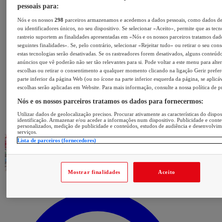
pessoais para:
Nós e os nossos
298
parceiros armazenamos e acedemos a dados pessoais, como dados d
ou identificadores únicos, no seu dispositivo. Se selecionar «Aceito», permite que as tecn
rastreio suportem as finalidades apresentadas em «Nós e os nossos parceiros tratamos dad
seguintes finalidades». Se, pelo contrário, selecionar «Rejeitar tudo» ou retirar o seu con
estas tecnologias serão desativadas. Se os rastreadores forem desativados, alguns conteúd
anúncios que vê poderão não ser tão relevantes para si. Pode voltar a este menu para alter
escolhas ou retirar o consentimento a qualquer momento clicando na ligação Gerir prefer
parte inferior da página Web (ou no ícone na parte inferior esquerda da página, se aplicáv
escolhas serão aplicadas em Website. Para mais informação, consulte a nossa política de p
Nós e os nossos parceiros tratamos os dados para fornecermos:
Utilizar dados de geolocalização precisos. Procurar ativamente as características do dispos
identificação. Armazenar e/ou aceder a informações num dispositivo. Publicidade e cont
personalizados, medição de publicidade e conteúdos, estudos de audiência e desenvolvi
serviços.
Lista de parceiros (fornecedores)
Mostrar finalidades
Aceito