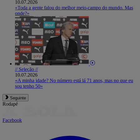
10.07.2026
«Toda a gente falou do melhor meio-campo do mundo. Mas
onde?»
// Seleção //
10.07.2026
«A minha idade? No número está lá 71 anos, mas no que eu
sou tenho 50»
Seguinte
Rodapé
Facebook