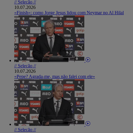
// Seleção //
10.07.2026
«Finish»: como Jorge Jesus lidou com Neymar no Al Hilal
// Seleção //
10.07.2026
«Pepe? Agrada-me, mas não falei com ele»
// Seleção //