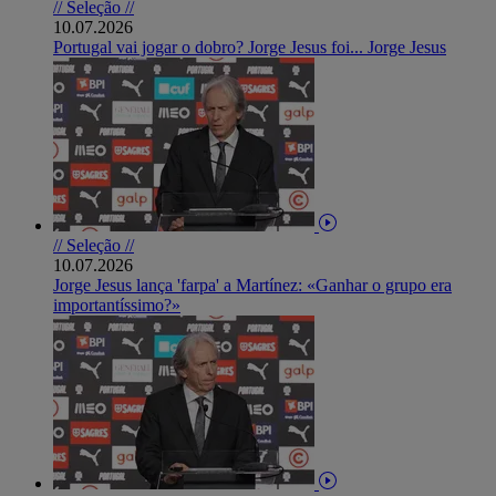
// Seleção //
10.07.2026
Portugal vai jogar o dobro? Jorge Jesus foi... Jorge Jesus
// Seleção //
10.07.2026
Jorge Jesus lança 'farpa' a Martínez: «Ganhar o grupo era
importantíssimo?»