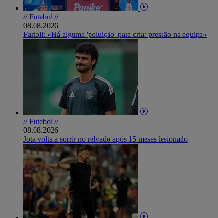
// Futebol //
08.08.2026
Farioli: «Há alguma 'poluição' para criar pressão na equipa»
// Futebol //
08.08.2026
Jota volta a sorrir no relvado após 15 meses lesionado