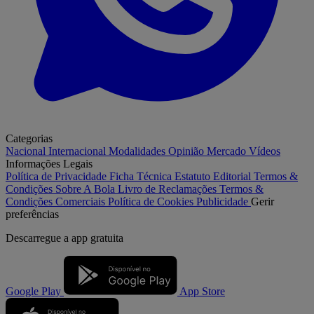
Categorias
Nacional
Internacional
Modalidades
Opinião
Mercado
Vídeos
Informações Legais
Política de Privacidade
Ficha Técnica
Estatuto Editorial
Termos &
Condições
Sobre A Bola
Livro de Reclamações
Termos &
Condições Comerciais
Política de Cookies
Publicidade
Gerir
preferências
Descarregue a
app gratuita
Google Play
App Store