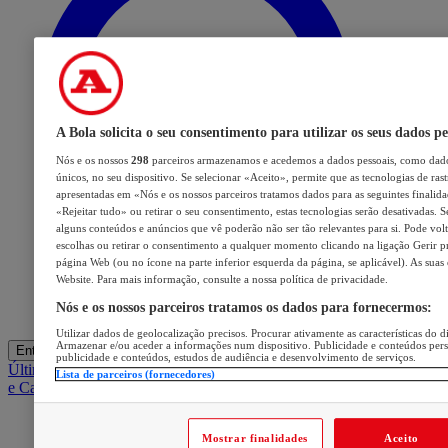
A Bola solicita o seu consentimento para utilizar os seus dados pe
Nós e os nossos
298
parceiros armazenamos e acedemos a dados pessoais, como dado
únicos, no seu dispositivo. Se selecionar «Aceito», permite que as tecnologias de ras
apresentadas em «Nós e os nossos parceiros tratamos dados para as seguintes finalidad
«Rejeitar tudo» ou retirar o seu consentimento, estas tecnologias serão desativadas. S
alguns conteúdos e anúncios que vê poderão não ser tão relevantes para si. Pode volta
escolhas ou retirar o consentimento a qualquer momento clicando na ligação Gerir pre
página Web (ou no ícone na parte inferior esquerda da página, se aplicável). As suas
Website. Para mais informação, consulte a nossa política de privacidade.
Nós e os nossos parceiros tratamos os dados para fornecermos:
Utilizar dados de geolocalização precisos. Procurar ativamente as características do di
Armazenar e/ou aceder a informações num dispositivo. Publicidade e conteúdos per
Entrar
publicidade e conteúdos, estudos de audiência e desenvolvimento de serviços.
Últimas
Mercado
Opinião
iGaming Hub
A BOLA SUGERE
Barba
Lista de parceiros (fornecedores)
e Cabelo
Mostrar finalidades
Aceito