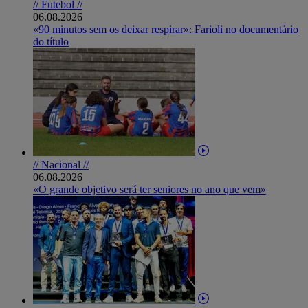
// Futebol //
06.08.2026
«90 minutos sem os deixar respirar»: Farioli no documentário
do título
// Nacional //
06.08.2026
«O grande objetivo será ter seniores no ano que vem»