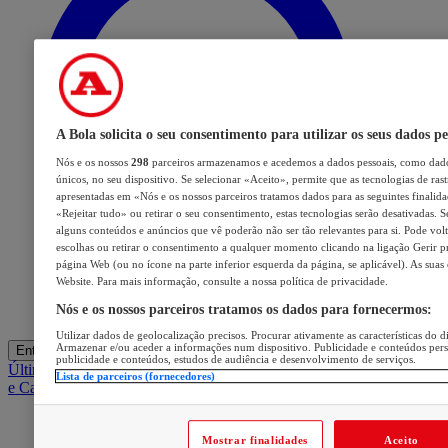
A Bola solicita o seu consentimento para utilizar os seus dados pe
Nós e os nossos
298
parceiros armazenamos e acedemos a dados pessoais, como dado
únicos, no seu dispositivo. Se selecionar «Aceito», permite que as tecnologias de ras
apresentadas em «Nós e os nossos parceiros tratamos dados para as seguintes finalidad
«Rejeitar tudo» ou retirar o seu consentimento, estas tecnologias serão desativadas. S
alguns conteúdos e anúncios que vê poderão não ser tão relevantes para si. Pode volta
escolhas ou retirar o consentimento a qualquer momento clicando na ligação Gerir pre
página Web (ou no ícone na parte inferior esquerda da página, se aplicável). As suas
Website. Para mais informação, consulte a nossa política de privacidade.
Nós e os nossos parceiros tratamos os dados para fornecermos:
Utilizar dados de geolocalização precisos. Procurar ativamente as características do di
Armazenar e/ou aceder a informações num dispositivo. Publicidade e conteúdos per
Entrar
publicidade e conteúdos, estudos de audiência e desenvolvimento de serviços.
Últimas
Mercado
Opinião
iGaming Hub
A BOLA SUGERE
Barba
Lista de parceiros (fornecedores)
e Cabelo
Mostrar finalidades
Aceito