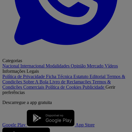
Categorias
Nacional
Internacional
Modalidades
Opinião
Mercado
Vídeos
Informações Legais
Política de Privacidade
Ficha Técnica
Estatuto Editorial
Termos &
Condições
Sobre A Bola
Livro de Reclamações
Termos &
Condições Comerciais
Política de Cookies
Publicidade
Gerir
preferências
Descarregue a
app gratuita
Google Play
App Store