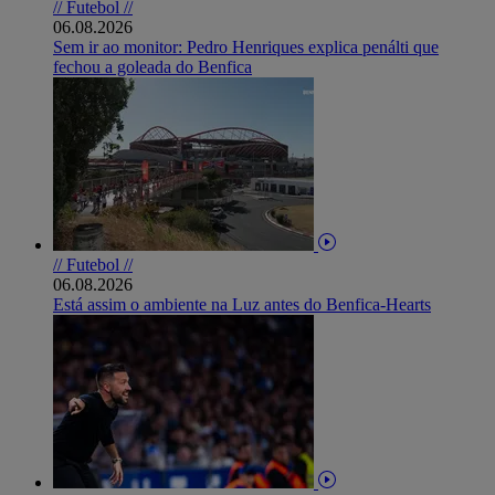
// Futebol //
06.08.2026
Sem ir ao monitor: Pedro Henriques explica penálti que
fechou a goleada do Benfica
// Futebol //
06.08.2026
Está assim o ambiente na Luz antes do Benfica-Hearts