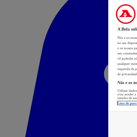
A Bola sol
Nós e os nos
no seu dispos
e os nossos pa
seu consentim
vê poderão não
qualquer mome
esquerda da p
de privacidad
Nós e os n
Utilizar dados
e/ou aceder a
estudos de au
Lista de parc