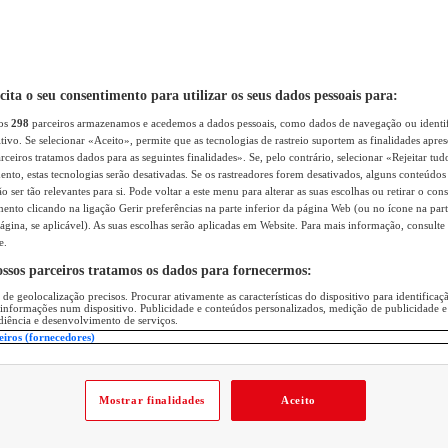
icita o seu consentimento para utilizar os seus dados pessoais para:
sos
298
parceiros armazenamos e acedemos a dados pessoais, como dados de navegação ou identif
itivo. Se selecionar «Aceito», permite que as tecnologias de rastreio suportem as finalidades apr
rceiros tratamos dados para as seguintes finalidades». Se, pelo contrário, selecionar «Rejeitar tud
ento, estas tecnologias serão desativadas. Se os rastreadores forem desativados, alguns conteúdo
 ser tão relevantes para si. Pode voltar a este menu para alterar as suas escolhas ou retirar o con
nto clicando na ligação Gerir preferências na parte inferior da página Web (ou no ícone na part
ágina, se aplicável). As suas escolhas serão aplicadas em Website. Para mais informação, consulte 
e.
ossos parceiros tratamos os dados para fornecermos:
 de geolocalização precisos. Procurar ativamente as características do dispositivo para identifica
 informações num dispositivo. Publicidade e conteúdos personalizados, medição de publicidade e
diência e desenvolvimento de serviços.
eiros (fornecedores)
Mostrar finalidades
Aceito