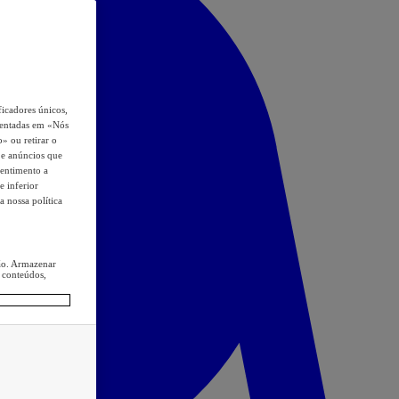
icadores únicos,
esentadas em «Nós
o» ou retirar o
s e anúncios que
sentimento a
e inferior
a nossa política
ção. Armazenar
 conteúdos,