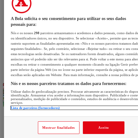
A Bola solicita o seu consentimento para utilizar os seus dados
pessoais para:
Nós e os nossos
298
parceiros armazenamos e acedemos a dados pessoais, como dados d
ou identificadores únicos, no seu dispositivo. Se selecionar «Aceito», permite que as tecn
rastreio suportem as finalidades apresentadas em «Nós e os nossos parceiros tratamos dad
seguintes finalidades». Se, pelo contrário, selecionar «Rejeitar tudo» ou retirar o seu con
estas tecnologias serão desativadas. Se os rastreadores forem desativados, alguns conteúd
anúncios que vê poderão não ser tão relevantes para si. Pode voltar a este menu para alter
escolhas ou retirar o consentimento a qualquer momento clicando na ligação Gerir prefer
parte inferior da página Web (ou no ícone na parte inferior esquerda da página, se aplicáv
escolhas serão aplicadas em Website. Para mais informação, consulte a nossa política de p
Nós e os nossos parceiros tratamos os dados para fornecermos:
Utilizar dados de geolocalização precisos. Procurar ativamente as características do dispos
identificação. Armazenar e/ou aceder a informações num dispositivo. Publicidade e cont
personalizados, medição de publicidade e conteúdos, estudos de audiência e desenvolvi
serviços.
Lista de parceiros (fornecedores)
Mostrar finalidades
Aceito