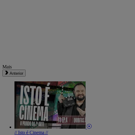
Mais
Anterior
// Isto é Cinema //