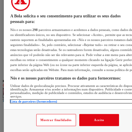
A Bola solicita o seu consentimento para utilizar os seus dados
pessoais para:
Nós e os nossos
298
parceiros armazenamos e acedemos a dados pessoais, como dados d
ou identificadores únicos, no seu dispositivo. Se selecionar «Aceito», permite que as tecn
rastreio suportem as finalidades apresentadas em «Nós e os nossos parceiros tratamos dad
seguintes finalidades». Se, pelo contrário, selecionar «Rejeitar tudo» ou retirar o seu con
estas tecnologias serão desativadas. Se os rastreadores forem desativados, alguns conteúd
anúncios que vê poderão não ser tão relevantes para si. Pode voltar a este menu para alter
escolhas ou retirar o consentimento a qualquer momento clicando na ligação Gerir prefer
parte inferior da página Web (ou no ícone na parte inferior esquerda da página, se aplicáv
escolhas serão aplicadas em Website. Para mais informação, consulte a nossa política de p
Nós e os nossos parceiros tratamos os dados para fornecermos:
Utilizar dados de geolocalização precisos. Procurar ativamente as características do dispos
identificação. Armazenar e/ou aceder a informações num dispositivo. Publicidade e cont
personalizados, medição de publicidade e conteúdos, estudos de audiência e desenvolvi
serviços.
Lista de parceiros (fornecedores)
Mostrar finalidades
Aceito