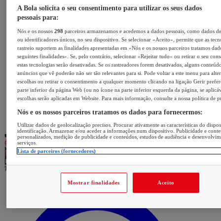
A Bola solicita o seu consentimento para utilizar os seus dados
pessoais para:
Nós e os nossos
298
parceiros armazenamos e acedemos a dados pessoais, como dados d
ou identificadores únicos, no seu dispositivo. Se selecionar «Aceito», permite que as tecn
rastreio suportem as finalidades apresentadas em «Nós e os nossos parceiros tratamos dad
seguintes finalidades». Se, pelo contrário, selecionar «Rejeitar tudo» ou retirar o seu con
estas tecnologias serão desativadas. Se os rastreadores forem desativados, alguns conteúd
anúncios que vê poderão não ser tão relevantes para si. Pode voltar a este menu para alter
escolhas ou retirar o consentimento a qualquer momento clicando na ligação Gerir prefer
parte inferior da página Web (ou no ícone na parte inferior esquerda da página, se aplicáv
escolhas serão aplicadas em Website. Para mais informação, consulte a nossa política de p
Nós e os nossos parceiros tratamos os dados para fornecermos:
Utilizar dados de geolocalização precisos. Procurar ativamente as características do dispos
identificação. Armazenar e/ou aceder a informações num dispositivo. Publicidade e cont
personalizados, medição de publicidade e conteúdos, estudos de audiência e desenvolvi
serviços.
Lista de parceiros (fornecedores)
Mostrar finalidades
Aceito