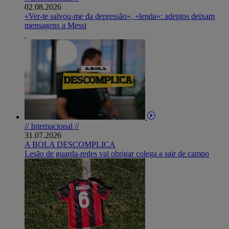
02.08.2026
«Ver-te salvou-me da depressão», «lenda»: adeptos deixam
mensagens a Messi
// Internacional //
31.07.2026
A BOLA DESCOMPLICA
Lesão de guarda-redes vai obrigar colega a sair de campo