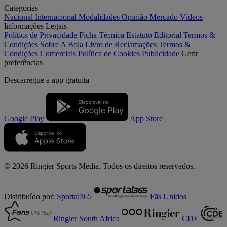
Categorias
Nacional
Internacional
Modalidades
Opinião
Mercado
Vídeos
Informações Legais
Política de Privacidade
Ficha Técnica
Estatuto Editorial
Termos &
Condições
Sobre A Bola
Livro de Reclamações
Termos &
Condições Comerciais
Política de Cookies
Publicidade
Gerir
preferências
Descarregue a
app gratuita
Google Play
App Store
© 2026 Ringier Sports Media. Todos os direitos reservados.
Distribuído por:
Sportal365
Fãs Unidos
Ringier South Africa
CDE