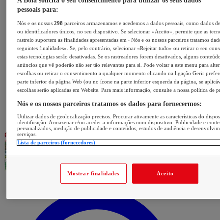
A Bola solicita o seu consentimento para utilizar os seus dados
pessoais para:
Nós e os nossos
298
parceiros armazenamos e acedemos a dados pessoais, como dados d
ou identificadores únicos, no seu dispositivo. Se selecionar «Aceito», permite que as tecn
rastreio suportem as finalidades apresentadas em «Nós e os nossos parceiros tratamos dad
seguintes finalidades». Se, pelo contrário, selecionar «Rejeitar tudo» ou retirar o seu con
estas tecnologias serão desativadas. Se os rastreadores forem desativados, alguns conteúd
anúncios que vê poderão não ser tão relevantes para si. Pode voltar a este menu para alter
escolhas ou retirar o consentimento a qualquer momento clicando na ligação Gerir prefer
parte inferior da página Web (ou no ícone na parte inferior esquerda da página, se aplicáv
escolhas serão aplicadas em Website. Para mais informação, consulte a nossa política de p
Nós e os nossos parceiros tratamos os dados para fornecermos:
Utilizar dados de geolocalização precisos. Procurar ativamente as características do dispos
identificação. Armazenar e/ou aceder a informações num dispositivo. Publicidade e cont
personalizados, medição de publicidade e conteúdos, estudos de audiência e desenvolvi
serviços.
Lista de parceiros (fornecedores)
Mostrar finalidades
Aceito