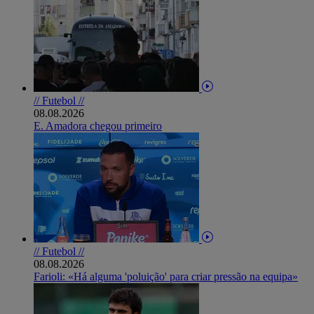
// Futebol //
08.08.2026
E. Amadora chegou primeiro
// Futebol //
08.08.2026
Farioli: «Há alguma 'poluição' para criar pressão na equipa»