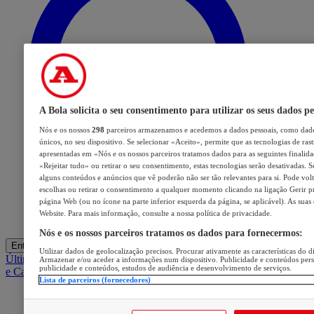
A Bola solicita o seu consentimento para utilizar os seus dados pe
Nós e os nossos
298
parceiros armazenamos e acedemos a dados pessoais, como dado
únicos, no seu dispositivo. Se selecionar «Aceito», permite que as tecnologias de ras
apresentadas em «Nós e os nossos parceiros tratamos dados para as seguintes finalidad
«Rejeitar tudo» ou retirar o seu consentimento, estas tecnologias serão desativadas. S
alguns conteúdos e anúncios que vê poderão não ser tão relevantes para si. Pode volta
escolhas ou retirar o consentimento a qualquer momento clicando na ligação Gerir pre
página Web (ou no ícone na parte inferior esquerda da página, se aplicável). As suas
Website. Para mais informação, consulte a nossa política de privacidade.
Nós e os nossos parceiros tratamos os dados para fornecermos:
Entrar
Utilizar dados de geolocalização precisos. Procurar ativamente as características do di
Últimas
Mercado
Opinião
iGaming Hub
A BOLA SUGERE
Barba
Armazenar e/ou aceder a informações num dispositivo. Publicidade e conteúdos per
publicidade e conteúdos, estudos de audiência e desenvolvimento de serviços.
e Cabelo
Lista de parceiros (fornecedores)