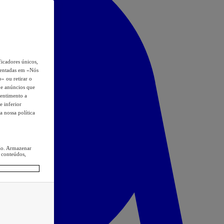
icadores únicos,
esentadas em «Nós
o» ou retirar o
s e anúncios que
sentimento a
e inferior
a nossa política
ção. Armazenar
 conteúdos,