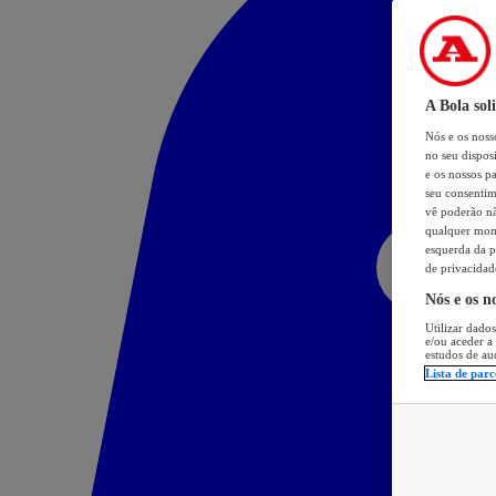
A Bola sol
Nós e os nos
no seu dispos
e os nossos pa
seu consentim
vê poderão não
qualquer mome
esquerda da p
de privacidad
Nós e os n
Utilizar dados
e/ou aceder a
estudos de au
Lista de parc