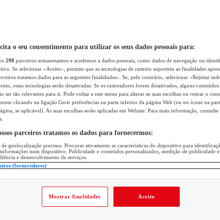
icita o seu consentimento para utilizar os seus dados pessoais para:
sos
298
parceiros armazenamos e acedemos a dados pessoais, como dados de navegação ou identif
itivo. Se selecionar «Aceito», permite que as tecnologias de rastreio suportem as finalidades apr
rceiros tratamos dados para as seguintes finalidades». Se, pelo contrário, selecionar «Rejeitar tud
ento, estas tecnologias serão desativadas. Se os rastreadores forem desativados, alguns conteúdo
 ser tão relevantes para si. Pode voltar a este menu para alterar as suas escolhas ou retirar o con
nto clicando na ligação Gerir preferências na parte inferior da página Web (ou no ícone na part
ágina, se aplicável). As suas escolhas serão aplicadas em Website. Para mais informação, consulte 
e.
ossos parceiros tratamos os dados para fornecermos:
 de geolocalização precisos. Procurar ativamente as características do dispositivo para identifica
 informações num dispositivo. Publicidade e conteúdos personalizados, medição de publicidade e
diência e desenvolvimento de serviços.
eiros (fornecedores)
Mostrar finalidades
Aceito