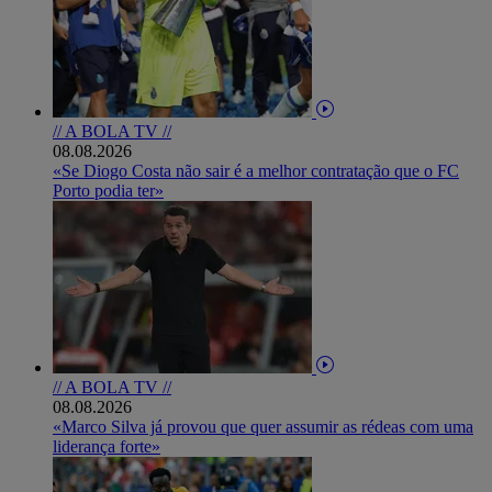
// A BOLA TV //
08.08.2026
«Se Diogo Costa não sair é a melhor contratação que o FC
Porto podia ter»
// A BOLA TV //
08.08.2026
«Marco Silva já provou que quer assumir as rédeas com uma
liderança forte»