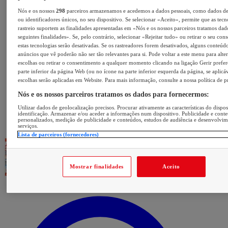
Nós e os nossos
298
parceiros armazenamos e acedemos a dados pessoais, como dados d
ou identificadores únicos, no seu dispositivo. Se selecionar «Aceito», permite que as tecn
rastreio suportem as finalidades apresentadas em «Nós e os nossos parceiros tratamos dad
seguintes finalidades». Se, pelo contrário, selecionar «Rejeitar tudo» ou retirar o seu con
estas tecnologias serão desativadas. Se os rastreadores forem desativados, alguns conteúd
anúncios que vê poderão não ser tão relevantes para si. Pode voltar a este menu para alter
escolhas ou retirar o consentimento a qualquer momento clicando na ligação Gerir prefer
parte inferior da página Web (ou no ícone na parte inferior esquerda da página, se aplicáv
escolhas serão aplicadas em Website. Para mais informação, consulte a nossa política de p
Nós e os nossos parceiros tratamos os dados para fornecermos:
Utilizar dados de geolocalização precisos. Procurar ativamente as características do dispos
identificação. Armazenar e/ou aceder a informações num dispositivo. Publicidade e cont
personalizados, medição de publicidade e conteúdos, estudos de audiência e desenvolvi
serviços.
Lista de parceiros (fornecedores)
Mostrar finalidades
Aceito