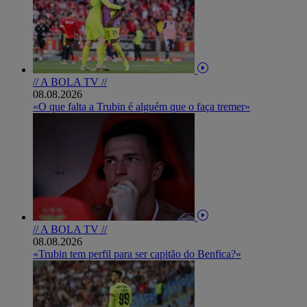
// A BOLA TV //
08.08.2026
«O que falta a Trubin é alguém que o faça tremer»
// A BOLA TV //
08.08.2026
«Trubin tem perfil para ser capitão do Benfica?»