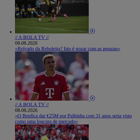
// A BOLA TV //
08.08.2026
«Relvado da Reboleira? Isto é gozar com as pessoas»
// A BOLA TV //
08.08.2026
«O Benfica dar €25M por Palhinha com 31 anos seria visto
como uma loucura de mercado»