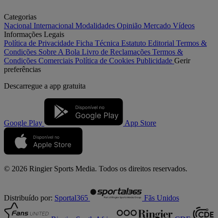
Categorias
Nacional
Internacional
Modalidades
Opinião
Mercado
Vídeos
Informações Legais
Política de Privacidade
Ficha Técnica
Estatuto Editorial
Termos &
Condições
Sobre A Bola
Livro de Reclamações
Termos &
Condições Comerciais
Política de Cookies
Publicidade
Gerir
preferências
Descarregue a
app gratuita
Google Play
App Store
© 2026 Ringier Sports Media. Todos os direitos reservados.
Distribuído por:
Sportal365
Fãs Unidos