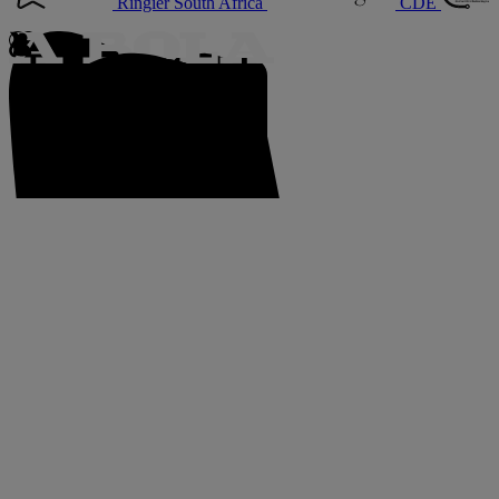
Ringier South Africa
CDE