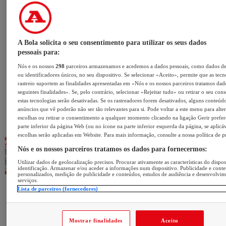
A Bola solicita o seu consentimento para utilizar os seus dados
pessoais para:
Nós e os nossos
298
parceiros armazenamos e acedemos a dados pessoais, como dados d
ou identificadores únicos, no seu dispositivo. Se selecionar «Aceito», permite que as tecn
rastreio suportem as finalidades apresentadas em «Nós e os nossos parceiros tratamos dad
seguintes finalidades». Se, pelo contrário, selecionar «Rejeitar tudo» ou retirar o seu con
estas tecnologias serão desativadas. Se os rastreadores forem desativados, alguns conteúd
anúncios que vê poderão não ser tão relevantes para si. Pode voltar a este menu para alter
escolhas ou retirar o consentimento a qualquer momento clicando na ligação Gerir prefer
parte inferior da página Web (ou no ícone na parte inferior esquerda da página, se aplicáv
escolhas serão aplicadas em Website. Para mais informação, consulte a nossa política de p
Nós e os nossos parceiros tratamos os dados para fornecermos:
Utilizar dados de geolocalização precisos. Procurar ativamente as características do dispos
identificação. Armazenar e/ou aceder a informações num dispositivo. Publicidade e cont
personalizados, medição de publicidade e conteúdos, estudos de audiência e desenvolvi
serviços.
Lista de parceiros (fornecedores)
Mostrar finalidades
Aceito