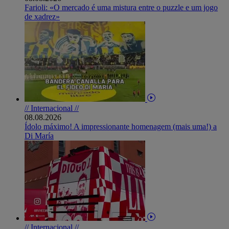
Farioli: «O mercado é uma mistura entre o puzzle e um jogo
de xadrez»
// Internacional //
08.08.2026
Ídolo máximo! A impressionante homenagem (mais uma!) a
Di María
// Internacional //