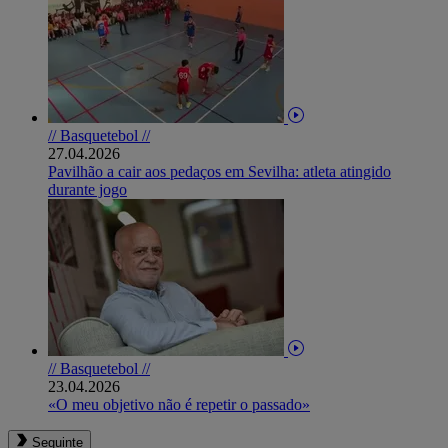
// Basquetebol //
27.04.2026
Pavilhão a cair aos pedaços em Sevilha: atleta atingido
durante jogo
// Basquetebol //
23.04.2026
«O meu objetivo não é repetir o passado»
Seguinte