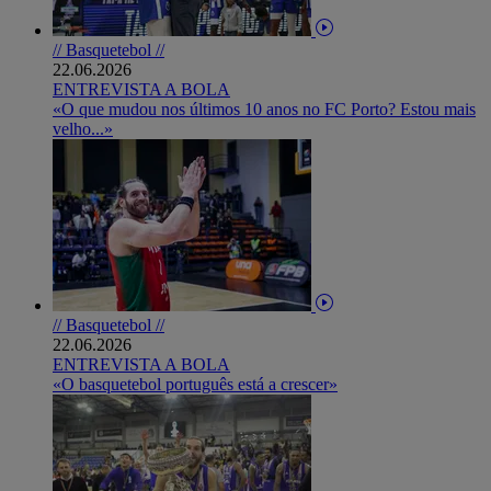
// Basquetebol //
22.06.2026
ENTREVISTA A BOLA
«O que mudou nos últimos 10 anos no FC Porto? Estou mais
velho...»
// Basquetebol //
22.06.2026
ENTREVISTA A BOLA
«O basquetebol português está a crescer»