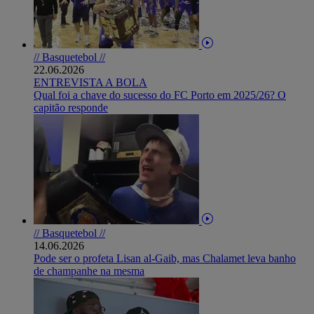
// Basquetebol //
22.06.2026
ENTREVISTA A BOLA
Qual foi a chave do sucesso do FC Porto em 2025/26? O
capitão responde
// Basquetebol //
14.06.2026
Pode ser o profeta Lisan al-Gaib, mas Chalamet leva banho
de champanhe na mesma