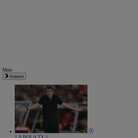
Mais
Anterior
// A BOLA TV //