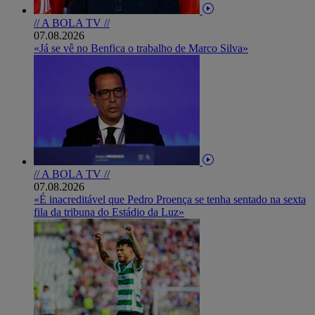
// A BOLA TV //
07.08.2026
«Já se vê no Benfica o trabalho de Marco Silva»
// A BOLA TV //
07.08.2026
«É inacreditável que Pedro Proença se tenha sentado na sexta
fila da tribuna do Estádio da Luz»