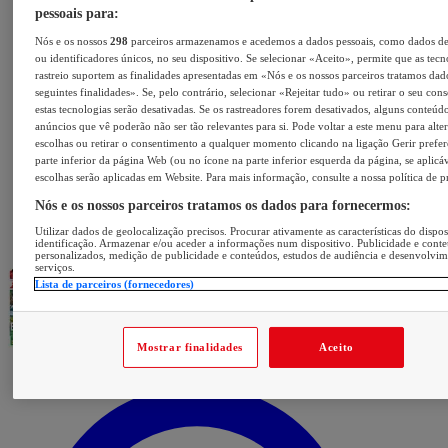
pessoais para:
Nós e os nossos
298
parceiros armazenamos e acedemos a dados pessoais, como dados d
ou identificadores únicos, no seu dispositivo. Se selecionar «Aceito», permite que as tecn
rastreio suportem as finalidades apresentadas em «Nós e os nossos parceiros tratamos dad
seguintes finalidades». Se, pelo contrário, selecionar «Rejeitar tudo» ou retirar o seu con
estas tecnologias serão desativadas. Se os rastreadores forem desativados, alguns conteúd
anúncios que vê poderão não ser tão relevantes para si. Pode voltar a este menu para alter
escolhas ou retirar o consentimento a qualquer momento clicando na ligação Gerir prefer
parte inferior da página Web (ou no ícone na parte inferior esquerda da página, se aplicáv
escolhas serão aplicadas em Website. Para mais informação, consulte a nossa política de p
Nós e os nossos parceiros tratamos os dados para fornecermos:
Utilizar dados de geolocalização precisos. Procurar ativamente as características do dispos
identificação. Armazenar e/ou aceder a informações num dispositivo. Publicidade e cont
personalizados, medição de publicidade e conteúdos, estudos de audiência e desenvolvi
serviços.
Lista de parceiros (fornecedores)
Mostrar finalidades
Aceito