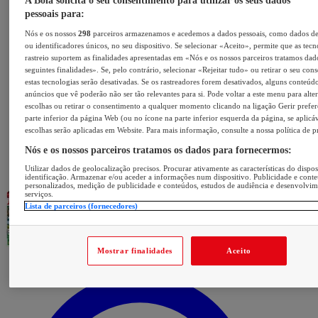
A Bola solicita o seu consentimento para utilizar os seus dados
pessoais para:
Nós e os nossos
298
parceiros armazenamos e acedemos a dados pessoais, como dados d
ou identificadores únicos, no seu dispositivo. Se selecionar «Aceito», permite que as tecn
rastreio suportem as finalidades apresentadas em «Nós e os nossos parceiros tratamos dad
seguintes finalidades». Se, pelo contrário, selecionar «Rejeitar tudo» ou retirar o seu con
estas tecnologias serão desativadas. Se os rastreadores forem desativados, alguns conteúd
anúncios que vê poderão não ser tão relevantes para si. Pode voltar a este menu para alter
escolhas ou retirar o consentimento a qualquer momento clicando na ligação Gerir prefer
parte inferior da página Web (ou no ícone na parte inferior esquerda da página, se aplicáv
escolhas serão aplicadas em Website. Para mais informação, consulte a nossa política de p
Nós e os nossos parceiros tratamos os dados para fornecermos:
Utilizar dados de geolocalização precisos. Procurar ativamente as características do dispos
identificação. Armazenar e/ou aceder a informações num dispositivo. Publicidade e cont
personalizados, medição de publicidade e conteúdos, estudos de audiência e desenvolvi
serviços.
Lista de parceiros (fornecedores)
Mostrar finalidades
Aceito