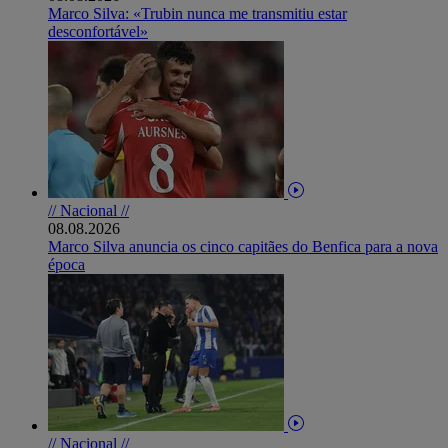
Marco Silva: «Trubin nunca me transmitiu estar
desconfortável»
// Nacional //
08.08.2026
Marco Silva anuncia os cinco capitães do Benfica para a nova
época
// Nacional //