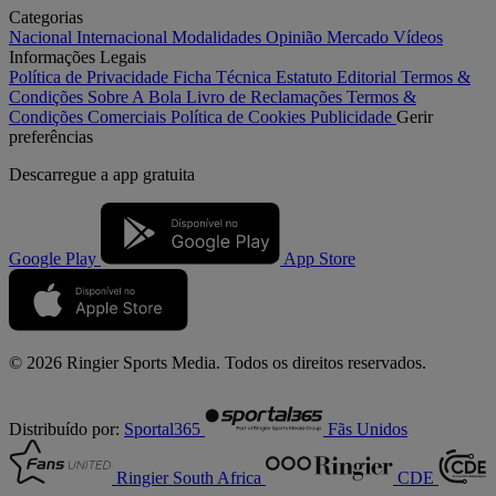
Categorias
Nacional
Internacional
Modalidades
Opinião
Mercado
Vídeos
Informações Legais
Política de Privacidade
Ficha Técnica
Estatuto Editorial
Termos &
Condições
Sobre A Bola
Livro de Reclamações
Termos &
Condições Comerciais
Política de Cookies
Publicidade
Gerir
preferências
Descarregue a
app gratuita
Google Play
App Store
© 2026 Ringier Sports Media. Todos os direitos reservados.
Distribuído por:
Sportal365
Fãs Unidos
Ringier South Africa
CDE