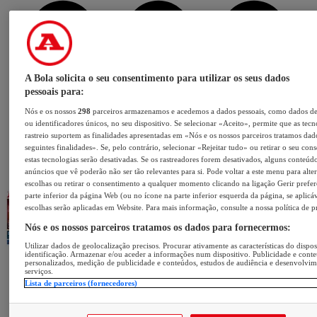
A Bola solicita o seu consentimento para utilizar os seus dados
pessoais para:
Nós e os nossos
298
parceiros armazenamos e acedemos a dados pessoais, como dados d
ou identificadores únicos, no seu dispositivo. Se selecionar «Aceito», permite que as tecn
rastreio suportem as finalidades apresentadas em «Nós e os nossos parceiros tratamos dad
seguintes finalidades». Se, pelo contrário, selecionar «Rejeitar tudo» ou retirar o seu con
estas tecnologias serão desativadas. Se os rastreadores forem desativados, alguns conteúd
anúncios que vê poderão não ser tão relevantes para si. Pode voltar a este menu para alter
escolhas ou retirar o consentimento a qualquer momento clicando na ligação Gerir prefer
parte inferior da página Web (ou no ícone na parte inferior esquerda da página, se aplicáv
escolhas serão aplicadas em Website. Para mais informação, consulte a nossa política de p
Nós e os nossos parceiros tratamos os dados para fornecermos:
Utilizar dados de geolocalização precisos. Procurar ativamente as características do dispos
identificação. Armazenar e/ou aceder a informações num dispositivo. Publicidade e cont
personalizados, medição de publicidade e conteúdos, estudos de audiência e desenvolvi
serviços.
Lista de parceiros (fornecedores)