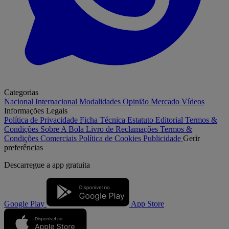
Categorias
Nacional
Internacional
Modalidades
Opinião
Mercado
Vídeos
Informações Legais
Política de Privacidade
Ficha Técnica
Estatuto Editorial
Termos &
Condições
Sobre A Bola
Livro de Reclamações
Termos &
Condições Comerciais
Política de Cookies
Publicidade
Gerir
preferências
Descarregue a
app gratuita
Google Play
App Store