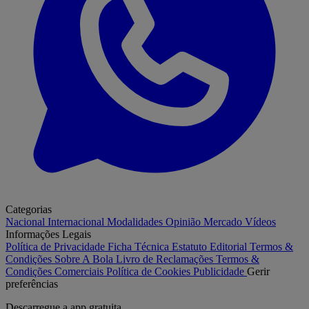
Categorias
Nacional
Internacional
Modalidades
Opinião
Mercado
Vídeos
Informações Legais
Política de Privacidade
Ficha Técnica
Estatuto Editorial
Termos &
Condições
Sobre A Bola
Livro de Reclamações
Termos &
Condições Comerciais
Política de Cookies
Publicidade
Gerir
preferências
Descarregue a
app gratuita