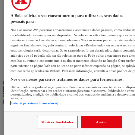
A Bola solicita o seu consentimento para utilizar os seus dados
pessoais para:
Nós e os nossos
298
parceiros armazenamos e acedemos a dados pessoais, como dados d
ou identificadores únicos, no seu dispositivo. Se selecionar «Aceito», permite que as tecn
rastreio suportem as finalidades apresentadas em «Nós e os nossos parceiros tratamos dad
seguintes finalidades». Se, pelo contrário, selecionar «Rejeitar tudo» ou retirar o seu con
estas tecnologias serão desativadas. Se os rastreadores forem desativados, alguns conteúd
anúncios que vê poderão não ser tão relevantes para si. Pode voltar a este menu para alter
escolhas ou retirar o consentimento a qualquer momento clicando na ligação Gerir prefer
parte inferior da página Web (ou no ícone na parte inferior esquerda da página, se aplicáv
escolhas serão aplicadas em Website. Para mais informação, consulte a nossa política de p
Nós e os nossos parceiros tratamos os dados para fornecermos:
Utilizar dados de geolocalização precisos. Procurar ativamente as características do dispos
identificação. Armazenar e/ou aceder a informações num dispositivo. Publicidade e cont
personalizados, medição de publicidade e conteúdos, estudos de audiência e desenvolvi
serviços.
Lista de parceiros (fornecedores)
Mostrar finalidades
Aceito