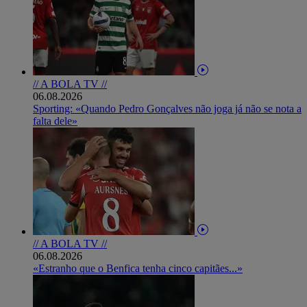
// A BOLA TV //
06.08.2026
Sporting: «Quando Pedro Gonçalves não joga já não se nota a
falta dele»
// A BOLA TV //
06.08.2026
«Estranho que o Benfica tenha cinco capitães...»