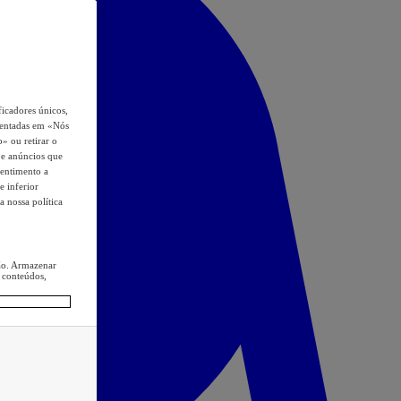
icadores únicos,
esentadas em «Nós
o» ou retirar o
s e anúncios que
sentimento a
e inferior
a nossa política
ção. Armazenar
 conteúdos,