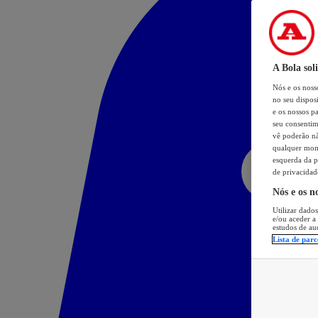
A Bola sol
Nós e os nos
no seu dispos
e os nossos pa
seu consentim
vê poderão não
qualquer mome
esquerda da p
de privacidad
Nós e os n
Utilizar dados
e/ou aceder a
estudos de au
Lista de parc