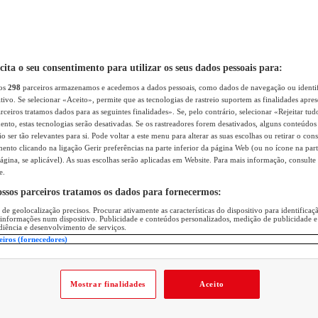
icita o seu consentimento para utilizar os seus dados pessoais para:
sos
298
parceiros armazenamos e acedemos a dados pessoais, como dados de navegação ou identif
itivo. Se selecionar «Aceito», permite que as tecnologias de rastreio suportem as finalidades apr
rceiros tratamos dados para as seguintes finalidades». Se, pelo contrário, selecionar «Rejeitar tud
ento, estas tecnologias serão desativadas. Se os rastreadores forem desativados, alguns conteúdo
 ser tão relevantes para si. Pode voltar a este menu para alterar as suas escolhas ou retirar o con
nto clicando na ligação Gerir preferências na parte inferior da página Web (ou no ícone na part
ágina, se aplicável). As suas escolhas serão aplicadas em Website. Para mais informação, consulte 
e.
ossos parceiros tratamos os dados para fornecermos:
 de geolocalização precisos. Procurar ativamente as características do dispositivo para identifica
 informações num dispositivo. Publicidade e conteúdos personalizados, medição de publicidade e
diência e desenvolvimento de serviços.
eiros (fornecedores)
Mostrar finalidades
Aceito