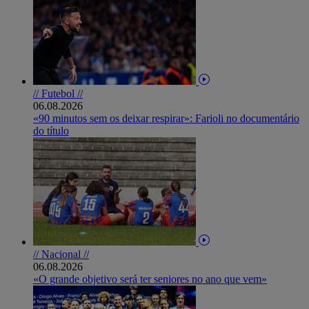
// Futebol //
06.08.2026
«90 minutos sem os deixar respirar»: Farioli no documentário
do título
// Nacional //
06.08.2026
«O grande objetivo será ter seniores no ano que vem»