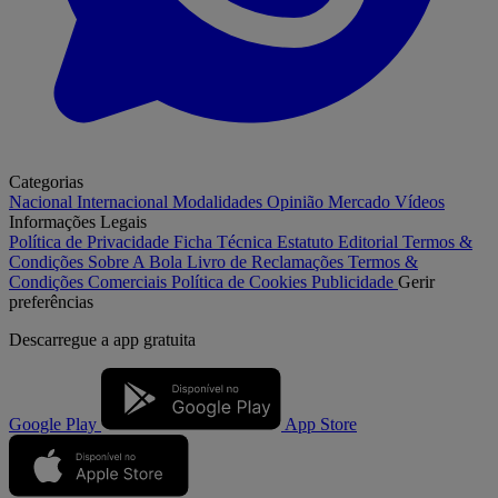
Categorias
Nacional
Internacional
Modalidades
Opinião
Mercado
Vídeos
Informações Legais
Política de Privacidade
Ficha Técnica
Estatuto Editorial
Termos &
Condições
Sobre A Bola
Livro de Reclamações
Termos &
Condições Comerciais
Política de Cookies
Publicidade
Gerir
preferências
Descarregue a
app gratuita
Google Play
App Store