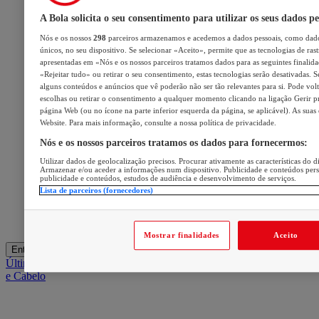
A Bola solicita o seu consentimento para utilizar os seus dados pe
Nós e os nossos
298
parceiros armazenamos e acedemos a dados pessoais, como dado
únicos, no seu dispositivo. Se selecionar «Aceito», permite que as tecnologias de ras
apresentadas em «Nós e os nossos parceiros tratamos dados para as seguintes finalidad
«Rejeitar tudo» ou retirar o seu consentimento, estas tecnologias serão desativadas. S
alguns conteúdos e anúncios que vê poderão não ser tão relevantes para si. Pode volta
escolhas ou retirar o consentimento a qualquer momento clicando na ligação Gerir pre
página Web (ou no ícone na parte inferior esquerda da página, se aplicável). As suas
Website. Para mais informação, consulte a nossa política de privacidade.
Nós e os nossos parceiros tratamos os dados para fornecermos:
Utilizar dados de geolocalização precisos. Procurar ativamente as características do di
Armazenar e/ou aceder a informações num dispositivo. Publicidade e conteúdos per
publicidade e conteúdos, estudos de audiência e desenvolvimento de serviços.
Lista de parceiros (fornecedores)
Mostrar finalidades
Aceito
Entrar
Últimas
Mercado
Opinião
iGaming Hub
A BOLA SUGERE
Barba
e Cabelo