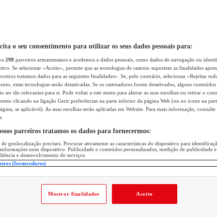
icita o seu consentimento para utilizar os seus dados pessoais para:
sos
298
parceiros armazenamos e acedemos a dados pessoais, como dados de navegação ou identif
itivo. Se selecionar «Aceito», permite que as tecnologias de rastreio suportem as finalidades apr
rceiros tratamos dados para as seguintes finalidades». Se, pelo contrário, selecionar «Rejeitar tud
ento, estas tecnologias serão desativadas. Se os rastreadores forem desativados, alguns conteúdo
 ser tão relevantes para si. Pode voltar a este menu para alterar as suas escolhas ou retirar o con
nto clicando na ligação Gerir preferências na parte inferior da página Web (ou no ícone na part
ágina, se aplicável). As suas escolhas serão aplicadas em Website. Para mais informação, consulte 
e.
ossos parceiros tratamos os dados para fornecermos:
 de geolocalização precisos. Procurar ativamente as características do dispositivo para identifica
 informações num dispositivo. Publicidade e conteúdos personalizados, medição de publicidade e
diência e desenvolvimento de serviços.
eiros (fornecedores)
Mostrar finalidades
Aceito