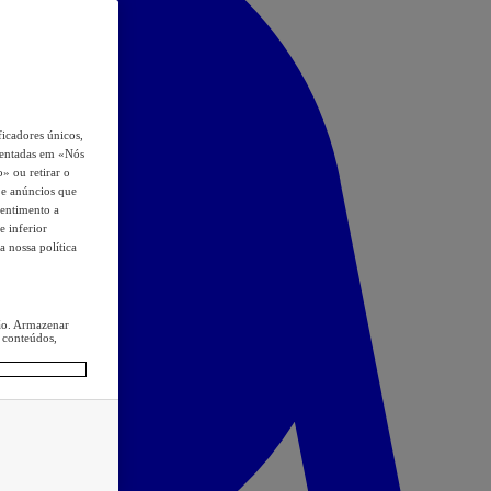
icadores únicos,
esentadas em «Nós
o» ou retirar o
s e anúncios que
sentimento a
e inferior
a nossa política
ção. Armazenar
 conteúdos,