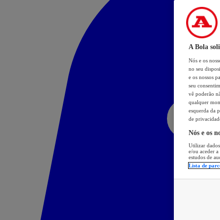
A Bola sol
Nós e os nos
no seu dispos
e os nossos pa
seu consentim
vê poderão não
qualquer mome
esquerda da p
de privacidad
Nós e os n
Utilizar dados
e/ou aceder a
estudos de au
Lista de parc