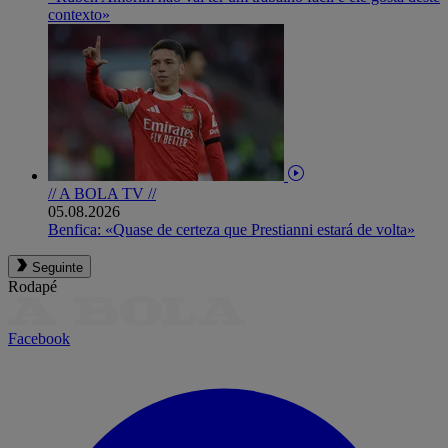
contexto»
// A BOLA TV //
05.08.2026
Benfica: «Quase de certeza que Prestianni estará de volta»
Seguinte
Rodapé
Facebook