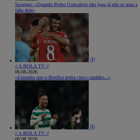
Sporting: «Quando Pedro Gonçalves não joga já não se nota a
falta dele»
// A BOLA TV //
06.08.2026
«Estranho que o Benfica tenha cinco capitães...»
// A BOLA TV //
06.08.2026