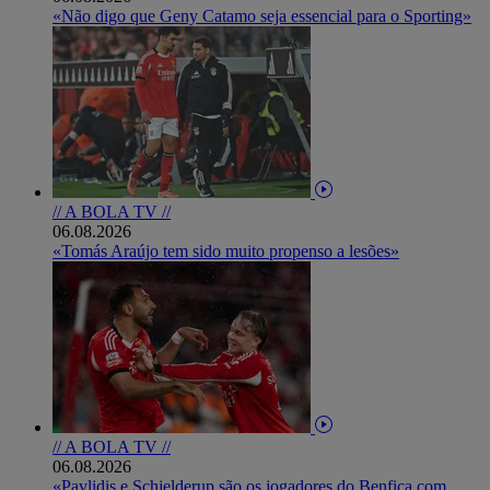
«Não digo que Geny Catamo seja essencial para o Sporting»
// A BOLA TV //
06.08.2026
«Tomás Araújo tem sido muito propenso a lesões»
// A BOLA TV //
06.08.2026
«Pavlidis e Schjelderup são os jogadores do Benfica com