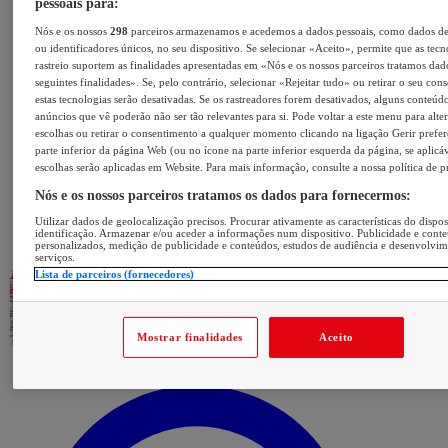
pessoais para:
Nós e os nossos
298
parceiros armazenamos e acedemos a dados pessoais, como dados d
ou identificadores únicos, no seu dispositivo. Se selecionar «Aceito», permite que as tecn
rastreio suportem as finalidades apresentadas em «Nós e os nossos parceiros tratamos dad
seguintes finalidades». Se, pelo contrário, selecionar «Rejeitar tudo» ou retirar o seu con
estas tecnologias serão desativadas. Se os rastreadores forem desativados, alguns conteúd
anúncios que vê poderão não ser tão relevantes para si. Pode voltar a este menu para alter
escolhas ou retirar o consentimento a qualquer momento clicando na ligação Gerir prefer
parte inferior da página Web (ou no ícone na parte inferior esquerda da página, se aplicáv
escolhas serão aplicadas em Website. Para mais informação, consulte a nossa política de p
Nós e os nossos parceiros tratamos os dados para fornecermos:
Utilizar dados de geolocalização precisos. Procurar ativamente as características do dispos
identificação. Armazenar e/ou aceder a informações num dispositivo. Publicidade e cont
personalizados, medição de publicidade e conteúdos, estudos de audiência e desenvolvi
serviços.
Lista de parceiros (fornecedores)
Mostrar finalidades
Aceito