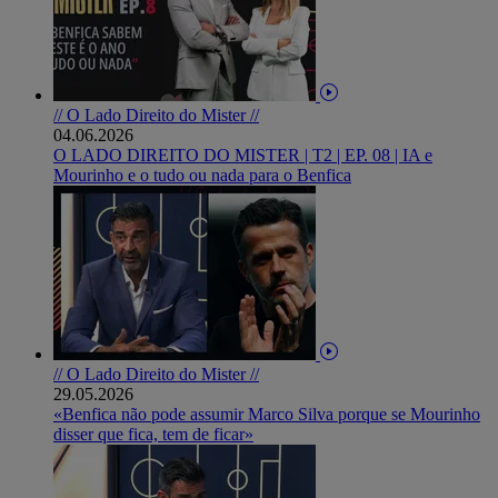
// O Lado Direito do Mister //
04.06.2026
O LADO DIREITO DO MISTER | T2 | EP. 08 | IA e
Mourinho e o tudo ou nada para o Benfica
// O Lado Direito do Mister //
29.05.2026
«Benfica não pode assumir Marco Silva porque se Mourinho
disser que fica, tem de ficar»