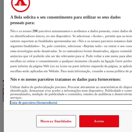
A Bola solicita o seu consentimento para utilizar os seus dados
pessoais para:
Nós e os nossos
298
parceiros armazenamos e acedemos a dados pessoais, como dados d
ou identificadores únicos, no seu dispositivo. Se selecionar «Aceito», permite que as tecn
rastreio suportem as finalidades apresentadas em «Nós e os nossos parceiros tratamos dad
seguintes finalidades». Se, pelo contrário, selecionar «Rejeitar tudo» ou retirar o seu con
estas tecnologias serão desativadas. Se os rastreadores forem desativados, alguns conteúd
anúncios que vê poderão não ser tão relevantes para si. Pode voltar a este menu para alter
escolhas ou retirar o consentimento a qualquer momento clicando na ligação Gerir prefer
parte inferior da página Web (ou no ícone na parte inferior esquerda da página, se aplicáv
escolhas serão aplicadas em Website. Para mais informação, consulte a nossa política de p
Nós e os nossos parceiros tratamos os dados para fornecermos:
Utilizar dados de geolocalização precisos. Procurar ativamente as características do dispos
identificação. Armazenar e/ou aceder a informações num dispositivo. Publicidade e cont
personalizados, medição de publicidade e conteúdos, estudos de audiência e desenvolvi
serviços.
Lista de parceiros (fornecedores)
Mostrar finalidades
Aceito