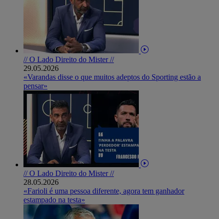
// O Lado Direito do Mister //
29.05.2026
«Varandas disse o que muitos adeptos do Sporting estão a
pensar»
// O Lado Direito do Mister //
28.05.2026
«Farioli é uma pessoa diferente, agora tem ganhador
estampado na testa»