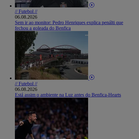
// Futebol //
06.08.2026
Sem ir ao monitor: Pedro Henriques explica penálti que
fechou a goleada do Benfica
// Futebol //
06.08.2026
Está assim o ambiente na Luz antes do Benfica-Hearts