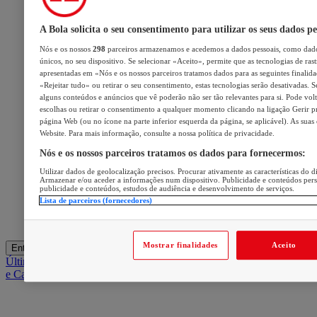
A Bola solicita o seu consentimento para utilizar os seus dados pe
Nós e os nossos
298
parceiros armazenamos e acedemos a dados pessoais, como dado
únicos, no seu dispositivo. Se selecionar «Aceito», permite que as tecnologias de ras
apresentadas em «Nós e os nossos parceiros tratamos dados para as seguintes finalidad
«Rejeitar tudo» ou retirar o seu consentimento, estas tecnologias serão desativadas. S
alguns conteúdos e anúncios que vê poderão não ser tão relevantes para si. Pode volta
escolhas ou retirar o consentimento a qualquer momento clicando na ligação Gerir pre
página Web (ou no ícone na parte inferior esquerda da página, se aplicável). As suas
Website. Para mais informação, consulte a nossa política de privacidade.
Nós e os nossos parceiros tratamos os dados para fornecermos:
Utilizar dados de geolocalização precisos. Procurar ativamente as características do di
Armazenar e/ou aceder a informações num dispositivo. Publicidade e conteúdos per
publicidade e conteúdos, estudos de audiência e desenvolvimento de serviços.
Lista de parceiros (fornecedores)
Mostrar finalidades
Aceito
Entrar
Últimas
Mercado
Opinião
iGaming Hub
A BOLA SUGERE
Barba
e Cabelo