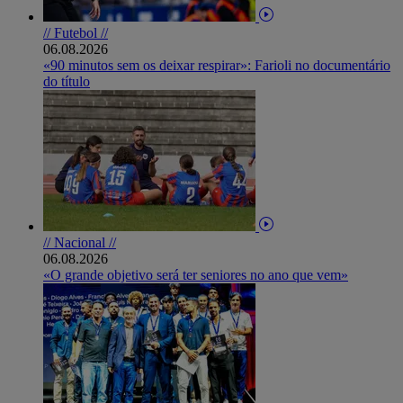
// Futebol //
06.08.2026
«90 minutos sem os deixar respirar»: Farioli no documentário
do título
// Nacional //
06.08.2026
«O grande objetivo será ter seniores no ano que vem»