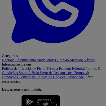
Categorias
Nacional
Internacional
Modalidades
Opinião
Mercado
Vídeos
Informações Legais
Política de Privacidade
Ficha Técnica
Estatuto Editorial
Termos &
Condições
Sobre A Bola
Livro de Reclamações
Termos &
Condições Comerciais
Política de Cookies
Publicidade
Gerir
preferências
Descarregue a
app gratuita