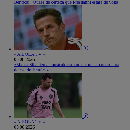
Benfica: «Quase de certeza que Prestianni estará de volta»
// A BOLA TV //
05.08.2026
«Marco Silva tenta construir com uma carência notória na
defesa do Benfica»
// A BOLA TV //
05.08.2026