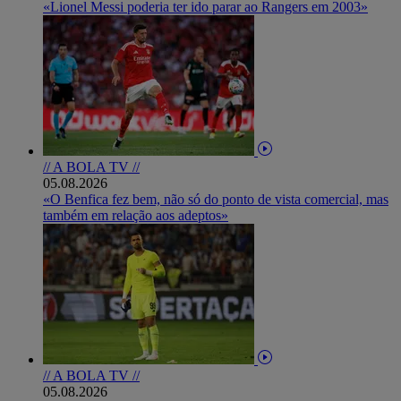
«Lionel Messi poderia ter ido parar ao Rangers em 2003»
// A BOLA TV //
05.08.2026
«O Benfica fez bem, não só do ponto de vista comercial, mas
também em relação aos adeptos»
// A BOLA TV //
05.08.2026