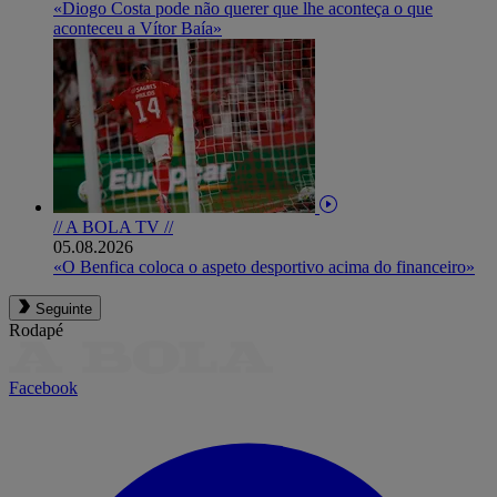
«Diogo Costa pode não querer que lhe aconteça o que
aconteceu a Vítor Baía»
// A BOLA TV //
05.08.2026
«O Benfica coloca o aspeto desportivo acima do financeiro»
Seguinte
Rodapé
Facebook