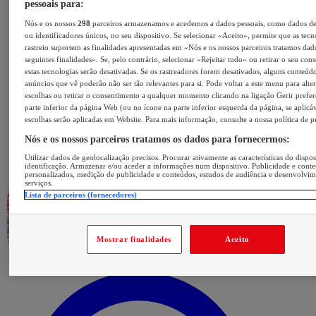
pessoais para:
Nós e os nossos
298
parceiros armazenamos e acedemos a dados pessoais, como dados d
ou identificadores únicos, no seu dispositivo. Se selecionar «Aceito», permite que as tecn
rastreio suportem as finalidades apresentadas em «Nós e os nossos parceiros tratamos dad
seguintes finalidades». Se, pelo contrário, selecionar «Rejeitar tudo» ou retirar o seu con
estas tecnologias serão desativadas. Se os rastreadores forem desativados, alguns conteúd
anúncios que vê poderão não ser tão relevantes para si. Pode voltar a este menu para alter
escolhas ou retirar o consentimento a qualquer momento clicando na ligação Gerir prefer
parte inferior da página Web (ou no ícone na parte inferior esquerda da página, se aplicáv
escolhas serão aplicadas em Website. Para mais informação, consulte a nossa política de p
Nós e os nossos parceiros tratamos os dados para fornecermos:
Utilizar dados de geolocalização precisos. Procurar ativamente as características do dispos
identificação. Armazenar e/ou aceder a informações num dispositivo. Publicidade e cont
personalizados, medição de publicidade e conteúdos, estudos de audiência e desenvolvi
serviços.
Lista de parceiros (fornecedores)
Mostrar finalidades
Aceito