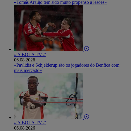
«Tomás Araújo tem sido muito propenso a lesões»
// A BOLA TV //
06.08.2026
«Pavlidis e Schjelderup são os jogadores do Benfica com
mais mercado»
// A BOLA TV //
06.08.2026