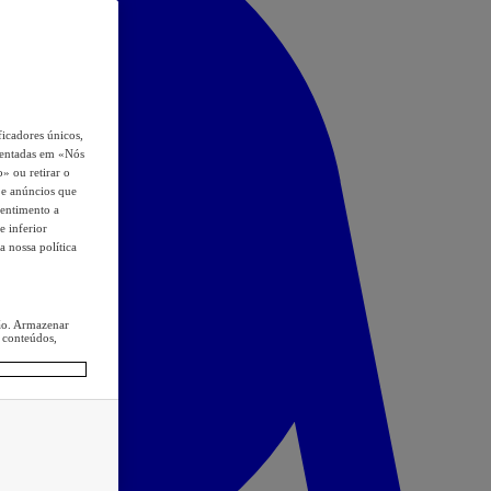
icadores únicos,
esentadas em «Nós
o» ou retirar o
s e anúncios que
sentimento a
e inferior
a nossa política
ção. Armazenar
 conteúdos,