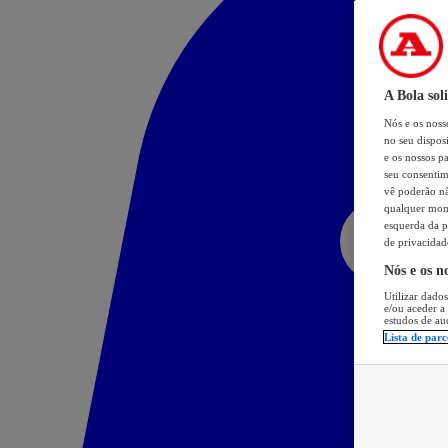
A Bola sol
Nós e os nos
no seu dispos
e os nossos pa
seu consentim
vê poderão não
qualquer mome
esquerda da p
de privacidad
Nós e os n
Utilizar dados
e/ou aceder a
estudos de au
Lista de parc