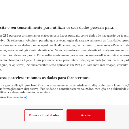
icita o seu consentimento para utilizar os seus dados pessoais para:
sos
298
parceiros armazenamos e acedemos a dados pessoais, como dados de navegação ou identif
itivo. Se selecionar «Aceito», permite que as tecnologias de rastreio suportem as finalidades apr
rceiros tratamos dados para as seguintes finalidades». Se, pelo contrário, selecionar «Rejeitar tud
ento, estas tecnologias serão desativadas. Se os rastreadores forem desativados, alguns conteúdo
 ser tão relevantes para si. Pode voltar a este menu para alterar as suas escolhas ou retirar o con
nto clicando na ligação Gerir preferências na parte inferior da página Web (ou no ícone na part
ágina, se aplicável). As suas escolhas serão aplicadas em Website. Para mais informação, consulte 
e.
ossos parceiros tratamos os dados para fornecermos:
 de geolocalização precisos. Procurar ativamente as características do dispositivo para identifica
 informações num dispositivo. Publicidade e conteúdos personalizados, medição de publicidade e
diência e desenvolvimento de serviços.
eiros (fornecedores)
Mostrar finalidades
Aceito